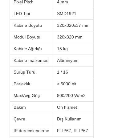
Pixel Pitch
4 mm
LED Tipi
SMD1921
Kabine Boyutu
320x320x37 mm
Modül Boyutu
320x320 mm
Kabine Ağırlığı
15 kg
Kabine malzemesi
Alüminyum
Sürüş Türü
1 / 16
Parlaklık
> 5000 nit
Max/Avg Güç
800/200 W/m2
Bakım
Ön hizmet
Çevre
Dış Kullanım
IP derecelendirme
F: IP67, R: IP67