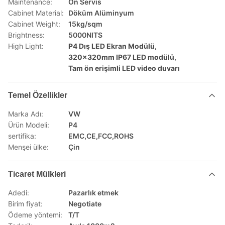
Maintenance:
Ön Servis
Cabinet Material:
Döküm Alüminyum
Cabinet Weight:
15kg/sqm
Brightness:
5000NITS
High Light:
P4 Dış LED Ekran Modülü
,
320x320mm IP67 LED modülü
,
Tam ön erişimli LED video duvarı
Temel Özellikler
Marka Adı:
VW
Ürün Modeli:
P4
sertifika:
EMC,CE,FCC,ROHS
Menşei ülke:
Çin
Ticaret Mülkleri
Adedi:
Pazarlık etmek
Birim fiyat:
Negotiate
Ödeme yöntemi:
T/T