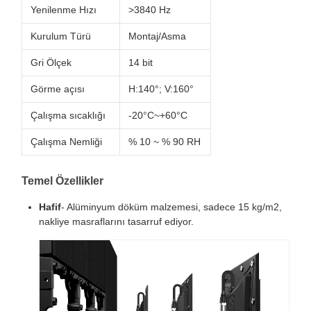
Yenilenme Hızı
>3840 Hz
Kurulum Türü
Montaj/Asma
Gri Ölçek
14 bit
Görme açısı
H:140°; V:160°
Çalışma sıcaklığı
-20°C~+60°C
Çalışma Nemliği
% 10 ~ % 90 RH
Temel Özellikler
Hafif
- Alüminyum döküm malzemesi, sadece 15 kg/m2,
nakliye masraflarını tasarruf ediyor.