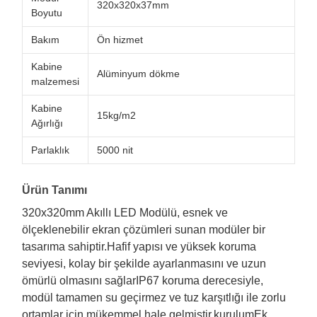
320x320x37mm
Boyutu
Bakım
Ön hizmet
Kabine
Alüminyum dökme
malzemesi
Kabine
15kg/m2
Ağırlığı
Parlaklık
5000 nit
Ürün Tanımı
320x320mm Akıllı LED Modülü, esnek ve
ölçeklenebilir ekran çözümleri sunan modüler bir
tasarıma sahiptir.Hafif yapısı ve yüksek koruma
seviyesi, kolay bir şekilde ayarlanmasını ve uzun
ömürlü olmasını sağlarIP67 koruma derecesiyle,
modül tamamen su geçirmez ve tuz karşıtlığı ile zorlu
ortamlar için mükemmel hale gelmiştir.kurulumEk