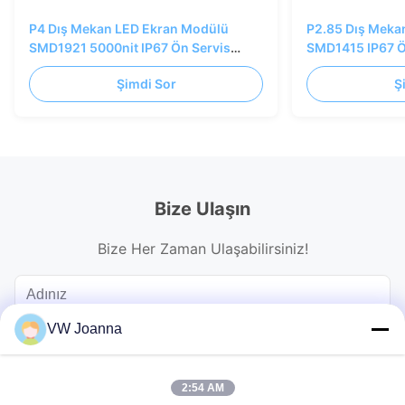
P4 Dış Mekan LED Ekran Modülü
P2.85 Dış Meka
SMD1921 5000nit IP67 Ön Servis
SMD1415 IP67 
320x320mm
Şimdi Sor
Ş
Bize Ulaşın
Bize Her Zaman Ulaşabilirsiniz!
VW Joanna
2:54 AM