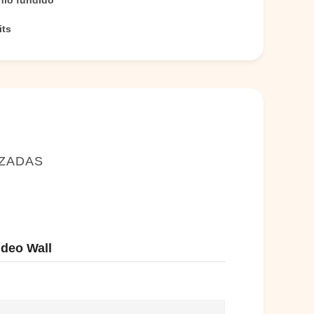
nio fundido
its
IZADAS
ideo Wall