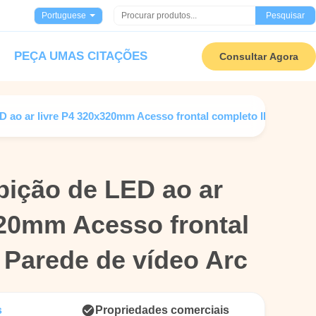
Portuguese
Pesquisar
PEÇA UMAS CITAÇÕES
Consultar Agora
D ao ar livre P4 320x320mm Acesso frontal completo IP67 Parede
bição de LED ao ar
bição de LED ao ar
320mm Acesso frontal
320mm Acesso frontal
 Parede de vídeo Arc
 Parede de vídeo Arc
s
Propriedades comerciais