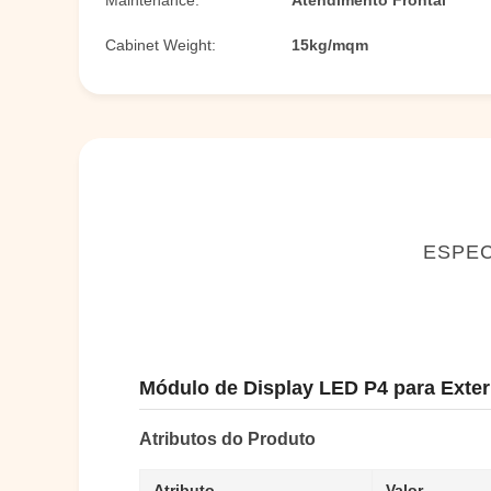
Maintenance:
Atendimento Frontal
Cabinet Weight:
15kg/mqm
ESPEC
Módulo de Display LED P4 para Exter
Atributos do Produto
Atributo
Valor