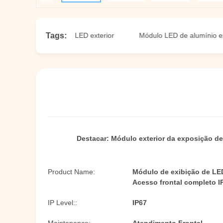
Tags:
ulo de exibição LED exterior
Módulo LED de alumínio exterior
Destacar:
Módulo exterior da exposição de
Product Name:
Módulo de exibição de LED
Acesso frontal completo I
IP Level::
IP67