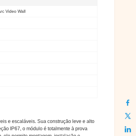
rc Video Wall
is e escaláveis. Sua construção leve e alto
eção IP67, o módulo é totalmente à prova
o, ele permite montagem, instalação e