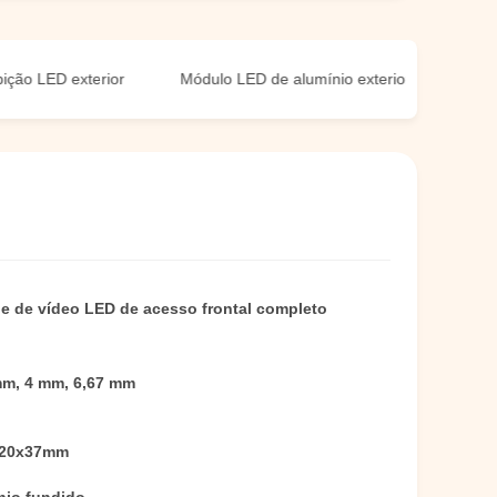
ED exterior
Módulo LED de alumínio exterior
Módulo de 
e de vídeo LED de acesso frontal completo
mm, 4 mm, 6,67 mm
320x37mm