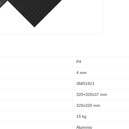
P4
4 mm
SMD1921
320×320x37 mm
320x320 mm
15 kg
Alumínio