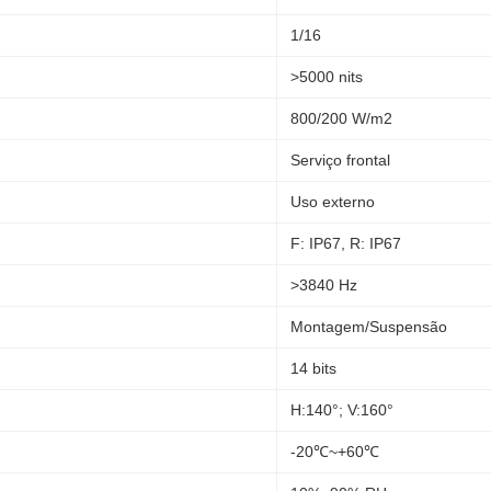
1/16
>5000 nits
800/200 W/m2
Serviço frontal
Uso externo
F: IP67, R: IP67
>3840 Hz
Montagem/Suspensão
14 bits
H:140°; V:160°
-20℃~+60℃