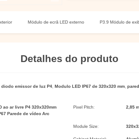
Módulo de ecrã LED externo
P3.9 Módulo de exibição L
Detalhes do produto
 diodo emissor de luz P4
,
Modulo LED IP67 de 320x320 mm
,
pared
 ao ar livre P4 320x320mm
Pixel Pitch:
2,85 
P67 Parede de vídeo Arc
Module Size:
320x