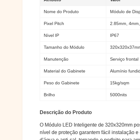
Nome do Produto
Módulo de Disp
Pixel Pitch
2.85mm, 4mm,
Nível IP
IP67
Tamanho do Módulo
320x320x37m
Manutenção
Serviço frontal
Material do Gabinete
Alumínio fundi
Peso do Gabinete
15kg/sqm
Brilho
5000nits
Descrição do Produto
O Módulo LED Inteligente de 320x320mm possu
nível de proteção garantem fácil instalação 
d'água e anti-sal, tornando-o perfeito para 