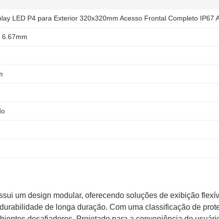
lay LED P4 para Exterior 320x320mm Acesso Frontal Completo IP67 A
 6.67mm
m
do
i um design modular, oferecendo soluções de exibição flexíve
e durabilidade de longa duração. Com uma classificação de prot
ambientes desafiadores. Projetado para a conveniência do usuári