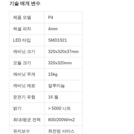
기술 매개 변수
제품 모델
P4
픽셀 피치
4mm
LED 타입
SMD1921
캐비닛 크기
320x320x37mm
모듈 크기
320x320mm
캐비닛 무게
15kg
캐비닛 재료
알루미늄
운전기 유형
16 월
밝기
> 5000 니트
최대/평균 전력
800/200W/m2
유지보수
최전방 서비스