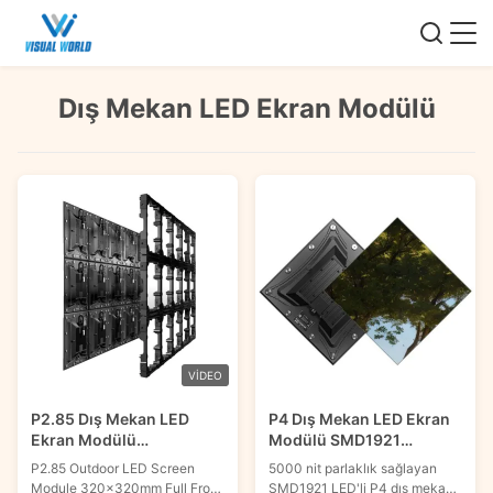
Dış Mekan LED Ekran Modülü
VIDEO
P2.85 Dış Mekan LED
P4 Dış Mekan LED Ekran
Ekran Modülü
Modülü SMD1921
320x320mm Tam Ön
5000nit IP67 Ön Servis
P2.85 Outdoor LED Screen
5000 nit parlaklık sağlayan
Erişim Güç Kutusu
320x320mm
Module 320x320mm Full Front
SMD1921 LED'li P4 dış mekan