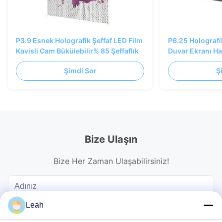
P3.9 Esnek Holografik Şeffaf LED Film
P6.25 Holografi
Kavisli Cam Bükülebilir% 85 Şeffaflık
Duvar Ekranı H
3840Hz
Şimdi Sor
Ş
Bize Ulaşın
Bize Her Zaman Ulaşabilirsiniz!
Leah