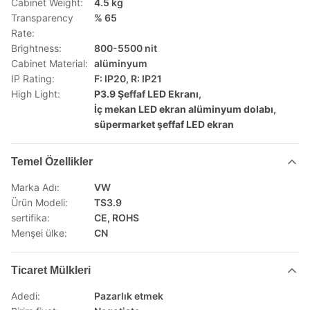
Cabinet Weight:
4.5 kg
Transparency
% 65
Rate:
Brightness:
800-5500 nit
Cabinet Material:
alüminyum
IP Rating:
F: IP20, R: IP21
High Light:
P3.9 Şeffaf LED Ekranı
,
İç mekan LED ekran alüminyum dolabı
,
süpermarket şeffaf LED ekran
Temel Özellikler
Marka Adı:
VW
Ürün Modeli:
TS3.9
sertifika:
CE, ROHS
Menşei ülke:
CN
Ticaret Mülkleri
Adedi:
Pazarlık etmek