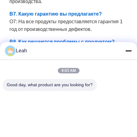
производства.
В7. Какую гарантию вы предлагаете?
О7: На все продукты предоставляется гарантия 1
год от производственных дефектов.
В8. Как решаются проблемы с продуктом?
О8: Наш строгий контроль качества поддерживает
Leah
уровень дефектов ниже 0,2%. В течение
гарантийного срока мы заменяем неисправные
9:03 AM
модули новыми для небольших объемов. Для
более крупных проблем мы предоставляем услуги
Good day, what product are you looking for?
по ремонту или обсуждаем соответствующие
решения.
Сопутствующие товары