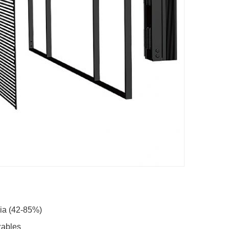
cia (42-85%)
zables