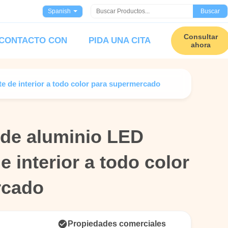
Spanish
Buscar
Consultar
 CONTACTO CON
PIDA UNA CITA
ahora
e de interior a todo color para supermercado
 de aluminio LED
 de aluminio LED
e interior a todo color
e interior a todo color
rcado
rcado
Propiedades comerciales