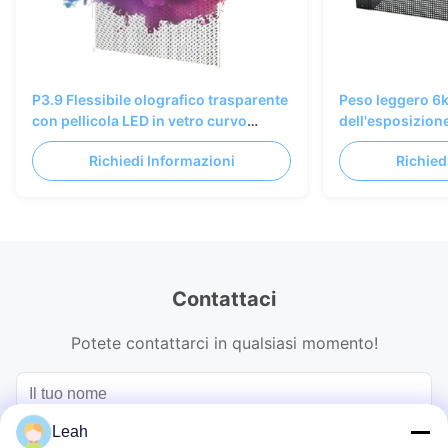
P3.9 Flessibile olografico trasparente
Peso leggero 
con pellicola LED in vetro curvo
dell'esposizione
pieghevole Trasparenza dell'85%.
trasparente olo
Richiedi Informazioni
Richied
Contattaci
Potete contattarci in qualsiasi momento!
Leah