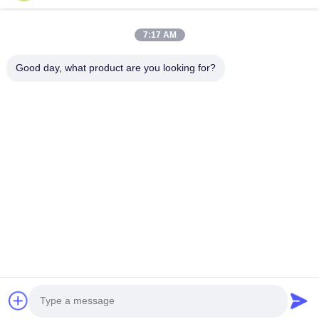
7:17 AM
Good day, what product are you looking for?
Inviare
casa
Prodotti
video
Circa noi
Giro della fabbrica
Controllo di qualità
Contattici
Richieda una citazione
Blog
© 2026 Visual World Co., Ltd.. All Rights Reserved.