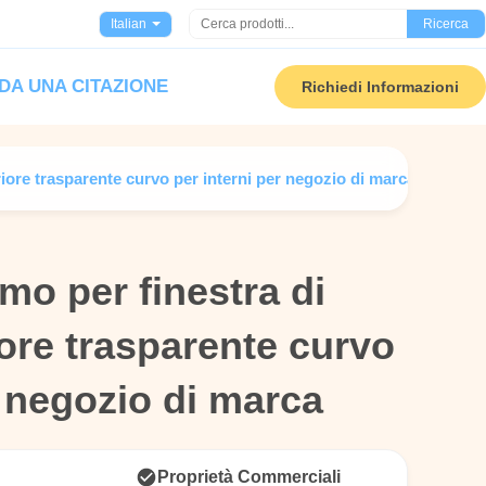
Italian
Ricerca
DA UNA CITAZIONE
Richiedi Informazioni
riore trasparente curvo per interni per negozio di marca
mo per finestra di
mo per finestra di
iore trasparente curvo
iore trasparente curvo
r negozio di marca
r negozio di marca
Proprietà Commerciali