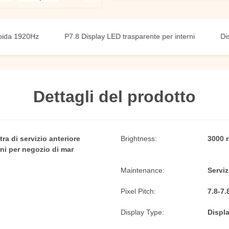
20Hz
P7.8 Display LED trasparente per interni
Display LE
Dettagli del prodotto
ra di servizio anteriore
Brightness:
3000 n
rni per negozio di mar
Maintenance:
Serviz
Pixel Pitch:
7.8-7.
Display Type:
Displa