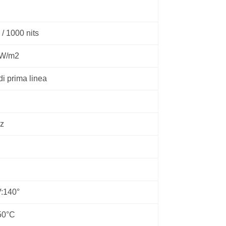
 / 1000 nits
 W/m2
di prima linea
z
V:140°
50°C