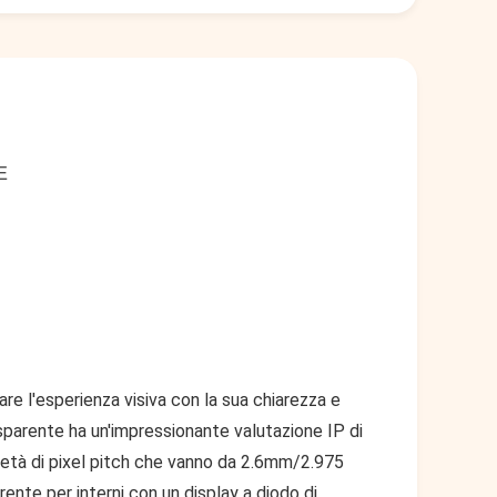
E
are l'esperienza visiva con la sua chiarezza e
sparente ha un'impressionante valutazione IP di
ietà di pixel pitch che vanno da 2.6mm/2.975
te per interni con un display a diodo di