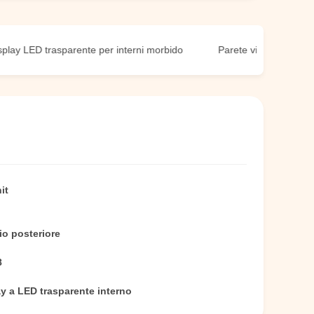
D trasparente per interni morbido
Parete video LED morbida 1
it
io posteriore
8
y a LED trasparente interno