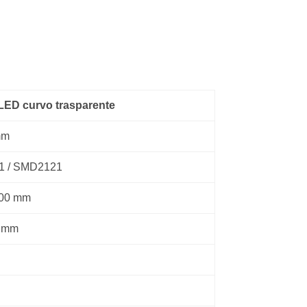
LED curvo trasparente
mm
 / SMD2121
500 mm
 mm
i