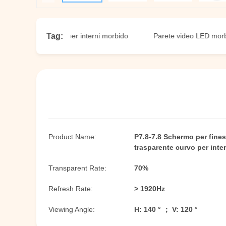
Tag:
 trasparente per interni morbido
Parete video LED morbida 19
Product Name:
P7.8-7.8 Schermo per finest
trasparente curvo per inte
Transparent Rate:
70%
Refresh Rate:
> 1920Hz
Viewing Angle:
H: 140 ° ； V: 120 °