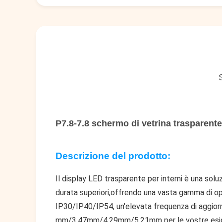
P7.8-7.8 schermo di vetrina trasparent
Descrizione del prodotto:
Il display LED trasparente per interni è una solu
durata superiori,offrendo una vasta gamma di op
IP30/IP40/IP54, un'elevata frequenza di aggior
mm/3.47mm/4.29mm/5.21mm per le vostre esigenze