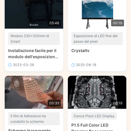
05:46
00:16
Modulo 320x320mm di
Esposizione di LED fine del
Smart
passo del pixel
Installazione facile per il
Crystaltv
modulo dell'esposizione
principale 320x320mm
2023-03-29
2025-08-18
00:31
00:19
Il film di Adhesieve ha
Dance Ploor LED Display
condotto lo schermo
P1.5 Full Color LED
Schermo trasparente