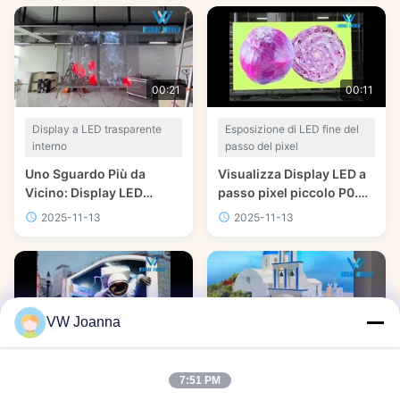
data center visivi
00:21
00:11
Display a LED trasparente
Esposizione di LED fine del
interno
passo del pixel
Uno Sguardo Più da
Visualizza Display LED a
Vicino: Display LED
passo pixel piccolo P0.9
Trasparente Indoor P15.6
COB in alluminio
2025-11-13
2025-11-13
Full Color Fisso O
pressofuso per
Noleggio Doppio Uso Per
dimostrazioni
Museo
VW Joanna
00:34
00:33
Display a LED a noleggio
Esposizione di LED fine del
7:51 PM
passo del pixel