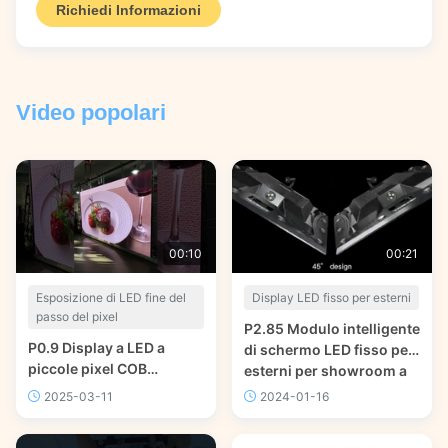
Richiedi Informazioni
Video popolari
00:10
00:21
Esposizione di LED fine del
Display LED fisso per esterni
passo del pixel
P2.85 Modulo intelligente
P0.9 Display a LED a
di schermo LED fisso per
piccole pixel COB
esterni per showroom a
600x337.5mm 2000nits
LED 320x320 mm
2025-03-11
2024-01-16
Per catene di negozi