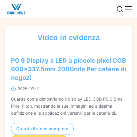
Video in evidenza
P0.9 Display a LED a piccole pixel COB
600x337.5mm 2000nits Per catene di
negozi
2025-03-11
Guarda come dimostriamo il display LED COB P0.9 Small
Pixel Pitch, mostrando le sue immagini ad altissima
definizione e le applicazioni versatili per le catene di
negozi. Scopri il suo modulo compatto da 600x337,5
mm, l'alta luminosità e il design a basso consumo
Guarda il video completo
energetico in questa guida dettagliata.