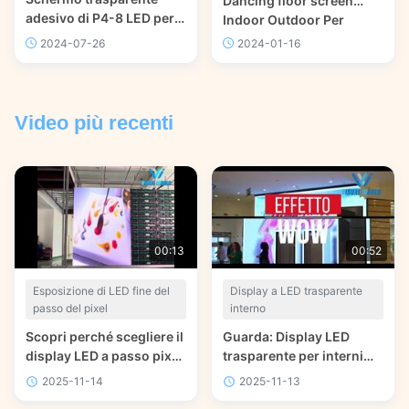
Dancing floor screen
adesivo di P4-8 LED per il
Indoor Outdoor Per
vetro di finestra del
spettacolo dal vivo
2024-07-26
2024-01-16
supermercato
Video più recenti
00:13
00:52
Esposizione di LED fine del
Display a LED trasparente
passo del pixel
interno
Scopri perché scegliere il
Guarda: Display LED
display LED a passo pixel
trasparente per interni
piccolo P1.56 per interni,
SMD P7.8 per vetrine di
2025-11-14
2025-11-13
cabinet da 5,5 kg, per
pareti in vetro di edifici