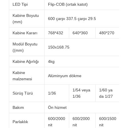
LED Tipi
Flip-COB (ortak katot)
Kabine Boyutu
600 çarpı 337.5 çarpı 29.5
(mm)
Kabine Kararı
768*432
640*360
480*270
3
Modül Boyutu
150x168.75
((mm)
Kabine Ağırlığı
4kg
Kabine
Alüminyum dökme
malzemesi
1/54 veya
1/60 ya
Sürüş Türü
1/36
1/
1/36
da 1/27
Bakım
Ön hizmet
600/2000
600/2000
600/1500
60
Parlaklık
nit
nit
nit
nit