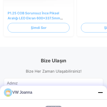
P1.25 COB Sorunsuz İnce Piksel
Aralığı LED Ekran 600x337.5mm
Döküm AL Kabini
Şimdi Sor
Ş
Bize Ulaşın
Bize Her Zaman Ulaşabilirsiniz!
VW Joanna