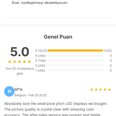
Evet, özelleştirmeyi destekliyorum.
Genel Puan
5.0
5 YILDIZ
100%
4 yıldız
0
3 Yıldız
0
★★★★★
★★★★★
2 yıldız
0
Son 50 incelemeye
1 yıldız
0
göre
H*n
★★★★★
★★★★★
H
Belgium · Feb 25.2025
Absolutely love the small pixel pitch LED displays we bought.
The picture quality is crystal clear with amazing color
accuracy. The after-sales service was prompt and highly