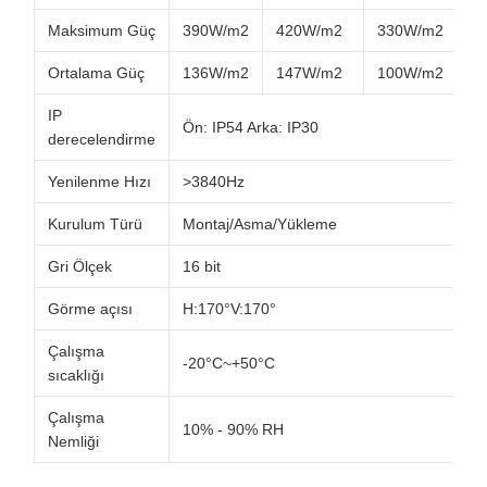
Maksimum Güç
390W/m2
420W/m2
330W/m2
3
Ortalama Güç
136W/m2
147W/m2
100W/m2
1
IP
Ön: IP54 Arka: IP30
derecelendirme
Yenilenme Hızı
>3840Hz
Kurulum Türü
Montaj/Asma/Yükleme
Gri Ölçek
16 bit
Görme açısı
H:170°V:170°
Çalışma
-20°C~+50°C
sıcaklığı
Çalışma
10% - 90% RH
Nemliği