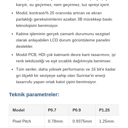
karşıtı, su geçirmez, nem geçirmez, tuz spreyi içerir.
Modül, kontrastı% 20 oranında artıran ve ekran
parlaklığı gereksinimlerini azaltan 3B mürekkep baskı
teknolojisini benimsiyor.
Kabine işleminin gerçek zamanlı durumunu sezgisel
olarak anlayabilen LCD durum görüntüleme panelini
destekler.
Modül PCB, HDI çok katmanlı devre kartı tasarımını, iyi
renk tekdüzeliği ve eşit sıcaklık dağılımıyla benimser.
Tüm seriler, daha yüksek performansı ve 16 bit'e kadar
gri ölçekli bir seviyeye sahip olan Sunrise'in enerji
tasarrufu yapan ortak katot çipini benimsiyor.
Teknik parametreler:
Model
P0.7
P0.9
P1.25
P1
Pixel Pitch
0.78mm.
0.9375mm
1.25mm.
1