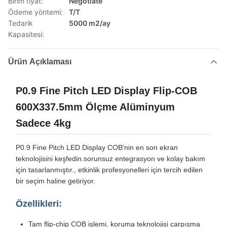
Birim fiyat:
Negotiate
Ödeme yöntemi:
T/T
Tedarik
5000 m2/ay
Kapasitesi:
Ürün Açıklaması
P0.9 Fine Pitch LED Display Flip-COB
600X337.5mm Ölçme Alüminyum
Sadece 4kg
P0.9 Fine Pitch LED Display COB'nin en son ekran
teknolojisini keşfedin.sorunsuz entegrasyon ve kolay bakım
için tasarlanmıştır., etkinlik profesyonelleri için tercih edilen
bir seçim haline getiriyor.
Özellikleri:
Tam flip-chip COB işlemi, koruma teknolojisi çarpışma