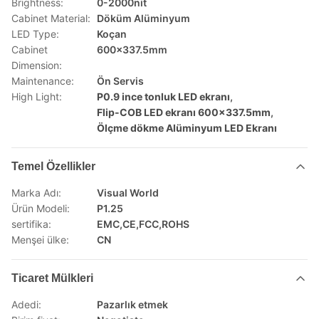
Brightness:
0-2000nit
Cabinet Material:
Döküm Alüminyum
LED Type:
Koçan
Cabinet
600x337.5mm
Dimension:
Maintenance:
Ön Servis
High Light:
P0.9 ince tonluk LED ekranı
,
Flip-COB LED ekranı 600x337.5mm
,
Ölçme dökme Alüminyum LED Ekranı
Temel Özellikler
Marka Adı:
Visual World
Ürün Modeli:
P1.25
sertifika:
EMC,CE,FCC,ROHS
Menşei ülke:
CN
Ticaret Mülkleri
Adedi:
Pazarlık etmek