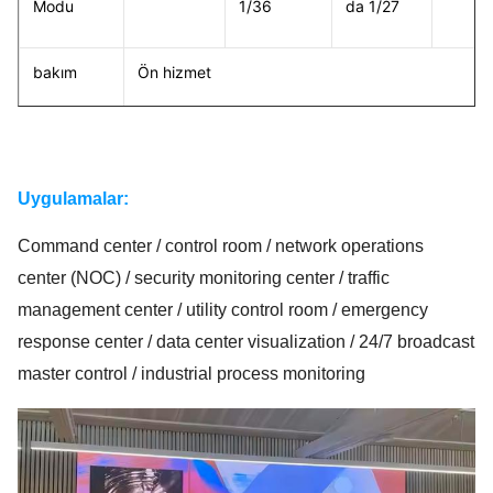
Modu
1/36
da 1/27
bakım
Ön hizmet
600/2000
600/2000
600/1500
600/1
Parlaklık
nit
nit
nit
nit
Uygulamalar:
Maksimum
Command center / control room / network operations
390W/m2
420W/m2
330W/m2
330W
Güç
center (NOC) / security monitoring center / traffic
management center / utility control room / emergency
Ortalama
response center / data center visualization / 24/7 broadcast
136W/m2
147W/m2
100W/m2
100W
Güç
master control / industrial process monitoring
Su
geçirmez
Ön: IP54 Arka: IP30
seviyesi