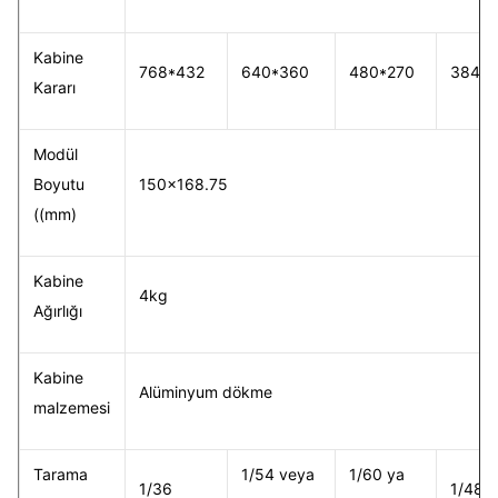
Kabine
768*432
640*360
480*270
384*2
Kararı
Modül
Boyutu
150x168.75
((mm)
Kabine
4kg
Ağırlığı
Kabine
Alüminyum dökme
malzemesi
Tarama
1/54 veya
1/60 ya
1/36
1/48