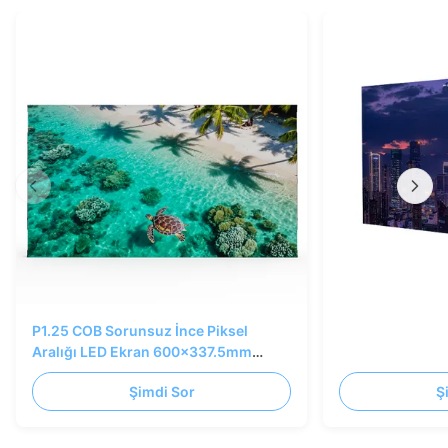
P1.25 COB Sorunsuz İnce Piksel
Aralığı LED Ekran 600x337.5mm
Döküm AL Kabini
Şimdi Sor
Ş