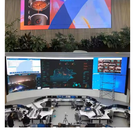
Yenilenme
>3840Hz
Hızı
Kurulum
Montaj/Asma/S
yapıştırma
Türü
Gri Ölçek
16 bit