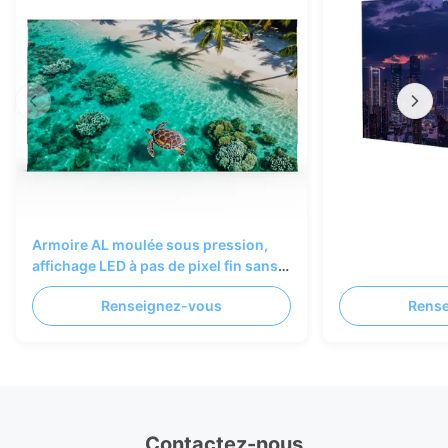
Armoire AL moulée sous pression,
affichage LED à pas de pixel fin sans
couture P1.25 COB, 600x337.5mm
Renseignez-vous
Rens
Contactez-nous