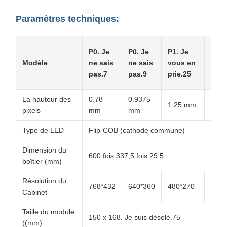
Paramètres techniques:
P1. 
P0. Je
P0. Je
P1. Je
vou
Modèle
ne sais
ne sais
vous en
en
pas.7
pas.9
prie.25
prie
La hauteur des
0.78
0.9375
1.56
1.25 mm
pixels
mm
mm
mm
Type de LED
Flip-COB (cathode commune)
Dimension du
600 fois 337,5 fois 29.5
boîtier (mm)
Résolution du
768*432
640*360
480*270
384*
Cabinet
Taille du module
150 x 168. Je suis désolé.75
((mm)