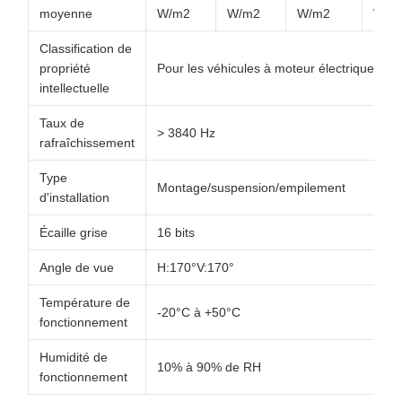
moyenne
W/m2
W/m2
W/m2
W/m
Classification de
propriété
Pour les véhicules à moteur électrique:
intellectuelle
Taux de
> 3840 Hz
rafraîchissement
Type
Montage/suspension/empilement
d'installation
Écaille grise
16 bits
Angle de vue
H:170°V:170°
Température de
-20°C à +50°C
fonctionnement
Humidité de
10% à 90% de RH
fonctionnement