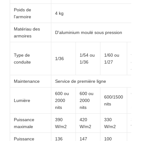
Poids de
4 kg
l'armoire
Matériau des
D'aluminium moulé sous pression
armoires
Le
Type de
1/54 ou
1/60 ou
temp
1/36
conduite
1/36
1/27
est
comp
Maintenance
Service de première ligne
600 ou
600 ou
600 
600/1500
Lumière
2000
2000
1000
nits
nits
nits
nits
Puissance
390
420
330
330
maximale
W/m2
W/m2
W/m2
W/m
Puissance
136
147
100
100