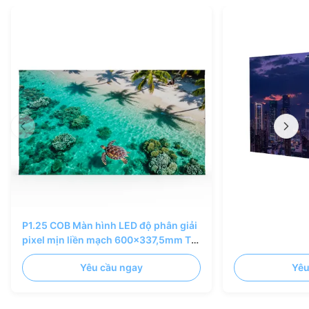
P1.25 COB Màn hình LED độ phân giải
pixel mịn liền mạch 600x337,5mm Tủ
AL đúc khuôn
Yêu cầu ngay
Yêu