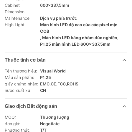
Cabinet
600x337,5mm
Dimension:
Maintenance:
Dịch vụ phía trước
High Light:
Màn hình LED độ cao của các pixel mịn
COB
,
Màn hình LED bằng nhôm đúc nghiền
,
P1.25 màn hình LED 600x337.5mm
Thuộc tính cơ bản
Tên thương hiệu:
Visual World
Mẫu sản phẩm:
P1.25
giấy chứng nhận:
EMC,CE,FCC,ROHS
nước xuất xứ:
CN
Giao dịch Bất động sản
MOQ:
Thương lượng
đơn giá:
Negotiate
Phương thức
T/T