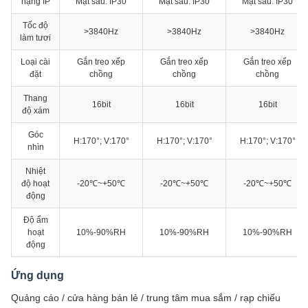
hạng IP
Mặt sau: IP30
Mặt sau: IP30
Mặt sau: IP30
Tốc độ
>3840Hz
>3840Hz
>3840Hz
làm tươi
Loại cài
Gắn treo xếp
Gắn treo xếp
Gắn treo xếp
đặt
chồng
chồng
chồng
Thang
16bit
16bit
16bit
độ xám
Góc
H:170°; V:170°
H:170°; V:170°
H:170°; V:170°
nhìn
Nhiệt
độ hoạt
-20℃~+50℃
-20℃~+50℃
-20℃~+50℃
động
Độ ẩm
hoạt
10%-90%RH
10%-90%RH
10%-90%RH
động
Ứng dụng
Quảng cáo / cửa hàng bán lẻ / trung tâm mua sắm / rạp chiếu