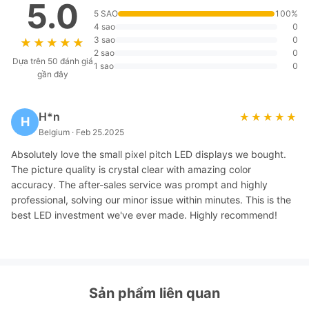
5.0
5 SAO
100%
4 sao
0
3 sao
0
★★★★★
★★★★★
2 sao
0
Dựa trên 50 đánh giá
1 sao
0
gần đây
H*n
★★★★★
★★★★★
H
Belgium · Feb 25.2025
Absolutely love the small pixel pitch LED displays we bought.
The picture quality is crystal clear with amazing color
accuracy. The after-sales service was prompt and highly
professional, solving our minor issue within minutes. This is the
best LED investment we've ever made. Highly recommend!
Sản phẩm liên quan