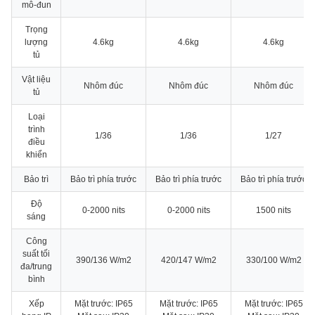
mô-đun
Trọng
lượng
4.6kg
4.6kg
4.6kg
tủ
Vật liệu
Nhôm đúc
Nhôm đúc
Nhôm đúc
tủ
Loại
trình
1/36
1/36
1/27
điều
khiển
Bảo trì
Bảo trì phía trước
Bảo trì phía trước
Bảo trì phía trước
Độ
0-2000 nits
0-2000 nits
1500 nits
sáng
Công
suất tối
390/136 W/m2
420/147 W/m2
330/100 W/m2
đa/trung
bình
Xếp
Mặt trước: IP65
Mặt trước: IP65
Mặt trước: IP65