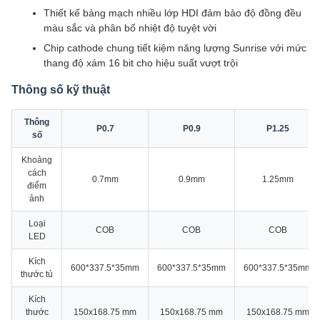
Thiết kế bảng mạch nhiều lớp HDI đảm bảo độ đồng đều
màu sắc và phân bố nhiệt độ tuyệt vời
Chip cathode chung tiết kiệm năng lượng Sunrise với mức
thang độ xám 16 bit cho hiệu suất vượt trội
Thông số kỹ thuật
Thông
P0.7
P0.9
P1.25
số
Khoảng
cách
0.7mm
0.9mm
1.25mm
điểm
ảnh
Loại
COB
COB
COB
LED
Kích
600*337.5*35mm
600*337.5*35mm
600*337.5*35mm
thước tủ
Kích
thước
150x168.75 mm
150x168.75 mm
150x168.75 mm