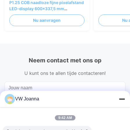
P1.25 COB naadloze fijne pixelafstand
LED-display 600x337,5 mm
spuitgietende AL-kast
Nu aanvragen
Nu 
Neem contact met ons op
U kunt ons te allen tijde contacteren!
VW Joanna
9:42 AM