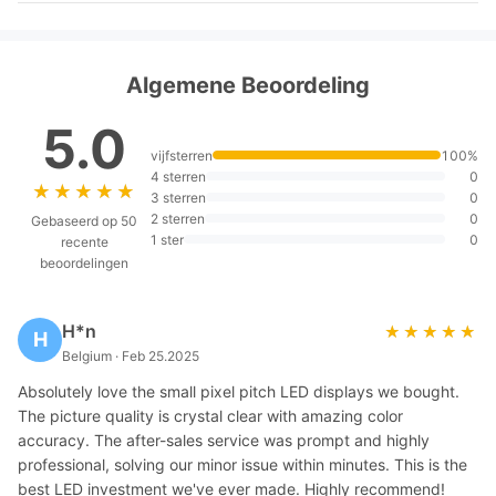
Algemene Beoordeling
5.0
vijfsterren
100%
4 sterren
0
★★★★★
★★★★★
3 sterren
0
2 sterren
0
Gebaseerd op 50
1 ster
0
recente
beoordelingen
H*n
★★★★★
★★★★★
H
Belgium · Feb 25.2025
Absolutely love the small pixel pitch LED displays we bought.
The picture quality is crystal clear with amazing color
accuracy. The after-sales service was prompt and highly
professional, solving our minor issue within minutes. This is the
best LED investment we've ever made. Highly recommend!