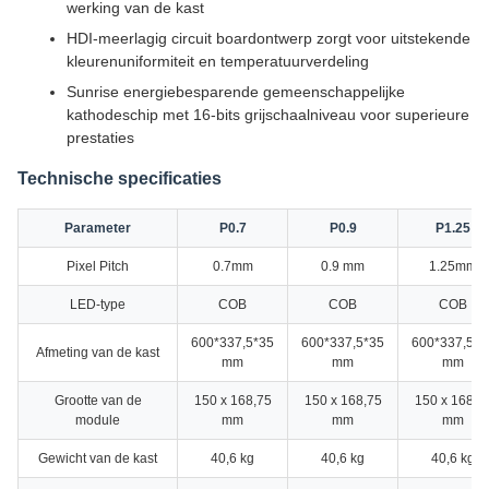
werking van de kast
HDI-meerlagig circuit boardontwerp zorgt voor uitstekende
kleurenuniformiteit en temperatuurverdeling
Sunrise energiebesparende gemeenschappelijke
kathodeschip met 16-bits grijschaalniveau voor superieure
prestaties
Technische specificaties
Parameter
P0.7
P0.9
P1.25
Pixel Pitch
0.7mm
0.9 mm
1.25mm
LED-type
COB
COB
COB
600*337,5*35
600*337,5*35
600*337,5*3
Afmeting van de kast
mm
mm
mm
Grootte van de
150 x 168,75
150 x 168,75
150 x 168,7
module
mm
mm
mm
Gewicht van de kast
40,6 kg
40,6 kg
40,6 kg