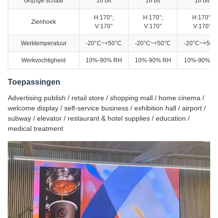
Grijzige schaal
16 bit
16 bit
16 bit
H:170°;
H:170°;
H:170°;
Zienhoek
V:170°
V:170°
V:170°
Werktemperatuur
-20°C~+50°C
-20°C~+50°C
-20°C~+50°
Werkvochtigheid
10%-90% RH
10%-90% RH
10%-90% R
Toepassingen
Advertising publish / retail store / shopping mall / home cinema /
welcome display / self-service business / exhibition hall / airport /
subway / elevator / restaurant & hotel supplies / education /
medical treatment