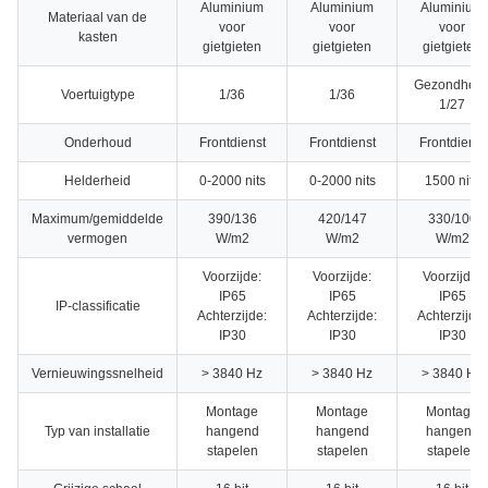
Aluminium
Aluminium
Aluminium
Materiaal van de
voor
voor
voor
kasten
gietgieten
gietgieten
gietgieten
Gezondheid
Voertuigtype
1/36
1/36
1/27
Onderhoud
Frontdienst
Frontdienst
Frontdienst
Helderheid
0-2000 nits
0-2000 nits
1500 nits
Maximum/gemiddelde
390/136
420/147
330/100
vermogen
W/m2
W/m2
W/m2
Voorzijde:
Voorzijde:
Voorzijde:
IP65
IP65
IP65
IP-classificatie
Achterzijde:
Achterzijde:
Achterzijde:
IP30
IP30
IP30
Vernieuwingssnelheid
> 3840 Hz
> 3840 Hz
> 3840 Hz
Montage
Montage
Montage
Typ van installatie
hangend
hangend
hangend
stapelen
stapelen
stapelen