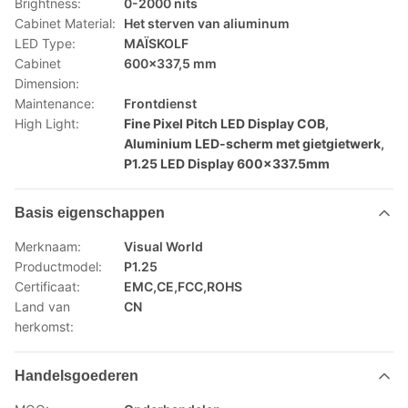
Brightness:
0-2000 nits
Cabinet Material:
Het sterven van aliuminum
LED Type:
MAÏSKOLF
Cabinet
600x337,5 mm
Dimension:
Maintenance:
Frontdienst
High Light:
Fine Pixel Pitch LED Display COB
,
Aluminium LED-scherm met gietgietwerk
,
P1.25 LED Display 600x337.5mm
Basis eigenschappen
Merknaam:
Visual World
Productmodel:
P1.25
Certificaat:
EMC,CE,FCC,ROHS
Land van
CN
herkomst:
Handelsgoederen