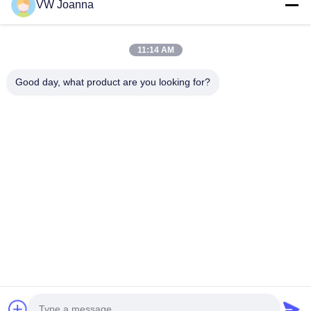
VW Joanna
11:14 AM
Good day, what product are you looking for?
Type:
ISO Quality Management
Type:
CE-L
huis
Producten
video's
Ongeveer ons
Fabrieksreis
Kwaliteitscontrole
Contacteer ons
Verzoek om een Citaat
bloggen