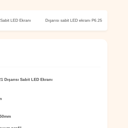
 LED Ekranı
Dışarısı sabit LED ekranı P6.25
P8.33 Dış LE
 Dışarısı Sabit LED Ekranı
m
250mm