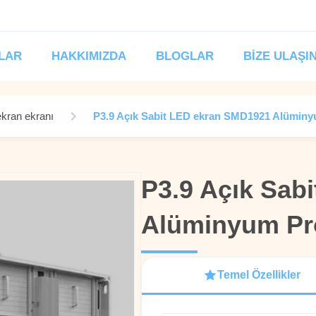
LAR
HAKKIMIZDA
BLOGLAR
BIZE ULAŞI
kran ekranı
P3.9 Açık Sabit LED ekran SMD1921 Alümin
P3.9 Açık Sab
P3.9 Açık Sab
Alüminyum Pr
Alüminyum Pr
Temel Özellikler