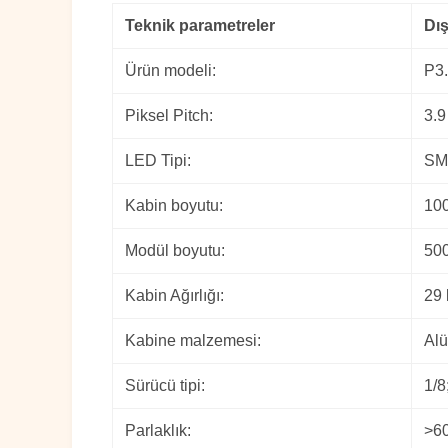
Teknik parametreler
Dış
Ürün modeli:
P3
Piksel Pitch:
3.
LED Tipi:
SM
Kabin boyutu:
10
Modül boyutu:
50
Kabin Ağırlığı:
29 
Kabine malzemesi:
Al
Sürücü tipi:
1/8
Parlaklık:
>60