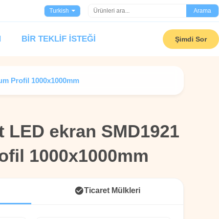
Turkish
Arama
N
BIR TEKLIF ISTEĞI
Şimdi Sor
yum Profil 1000x1000mm
it LED ekran SMD1921
it LED ekran SMD1921
ofil 1000x1000mm
ofil 1000x1000mm
Ticaret Mülkleri