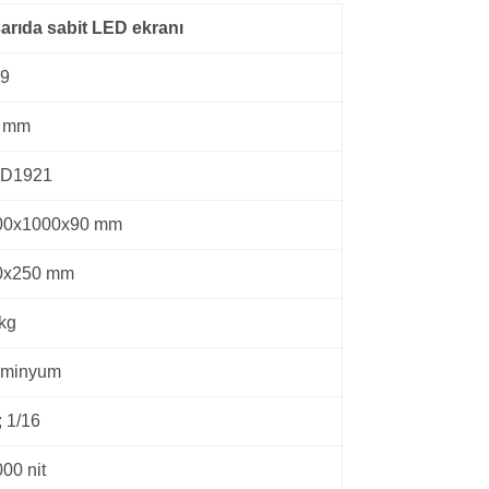
arıda sabit LED ekranı
.9
9 mm
D1921
00x1000x90 mm
0x250 mm
kg
üminyum
; 1/16
00 nit