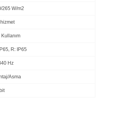
0/265 W/m
2
hizmet
 Kullanım
IP65, R: IP65
840 Hz
ntaj/Asma
bit