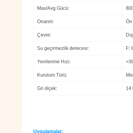
Max/Avg Gücü:
80
Onarım:
Ön 
Çevre:
Dış
Su geçirmezlik derecesi:
F: 
Yenilenme Hızı:
>3
Kurulum Türü:
Mo
Gri ölçek:
14 
Uygulamalar: