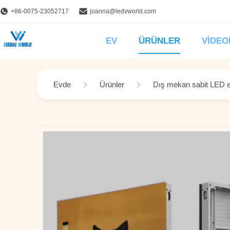
+86-0075-23052717
joanna@ledvworld.com
EV
ÜRÜNLER
VIDEO
Evde
Ürünler
Dış mekan sabit LED e