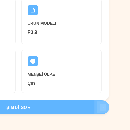
ÜRÜN MODELI
P3.9
MENŞEI ÜLKE
Çin
ŞIMDI SOR