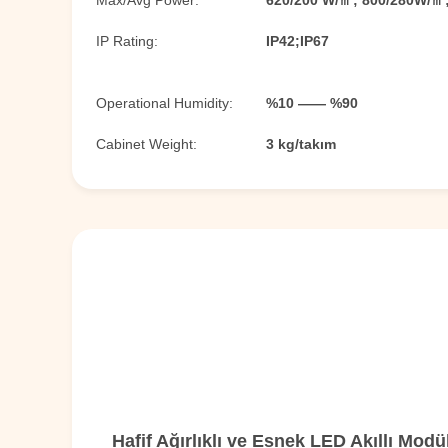
Max/Avg Power:
620/200 W/㎡; 800/280W/㎡
IP Rating:
IP42;IP67
Operational Humidity:
%10 —— %90
Cabinet Weight:
3 kg/takım
Hafif Ağırlıklı ve Esnek LED Akıllı Modü