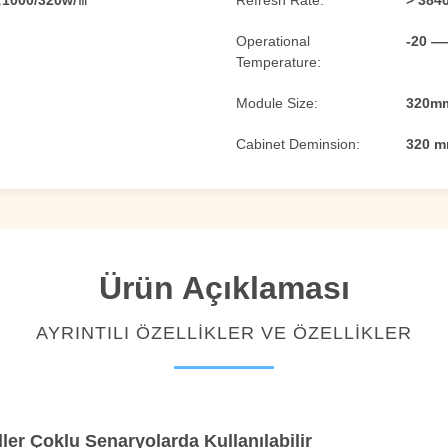
;1000/320w/㎡
Refresh Rate:
> 384
Operational
-20 —
Temperature:
Module Size:
320mm
Cabinet Deminsion:
320 m
Ürün Açıklaması
AYRINTILI ÖZELLIKLER VE ÖZELLIKLER
ller Çoklu Senaryolarda Kullanılabilir