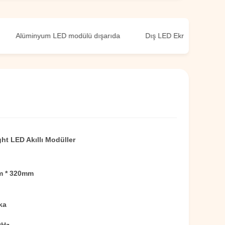
lüminyum LED modülü dışarıda
Dış LED Ekran Modülü
ht LED Akıllı Modüller
 * 320mm
ka