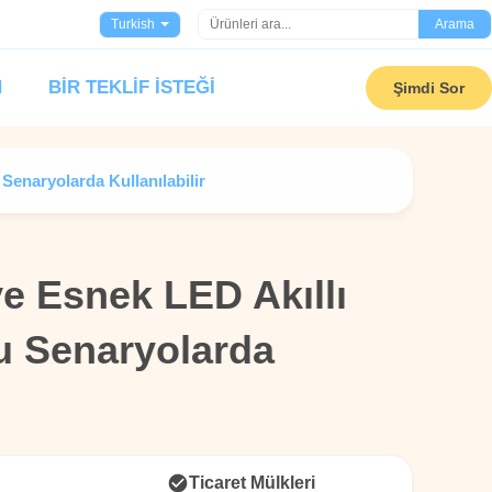
Turkish
Arama
N
BIR TEKLIF ISTEĞI
Şimdi Sor
 Senaryolarda Kullanılabilir
 ve Esnek LED Akıllı
 ve Esnek LED Akıllı
u Senaryolarda
u Senaryolarda
Ticaret Mülkleri