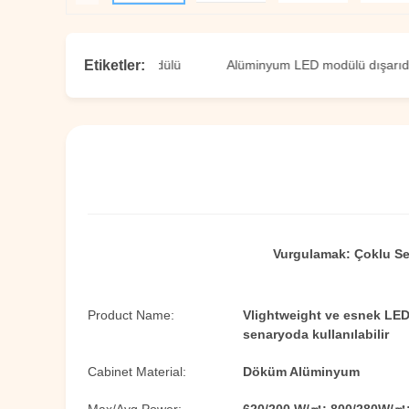
Etiketler:
9 Dış LED Ekran Modülü
Alüminyum LED modülü dışarıda
Vurgulamak:
Çoklu Se
Product Name:
Vlightweight ve esnek LED 
senaryoda kullanılabilir
Cabinet Material:
Döküm Alüminyum