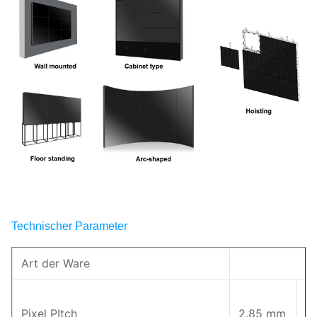
Technischer Parameter
Art der Ware
Pixel PItch
2.85 mm
4