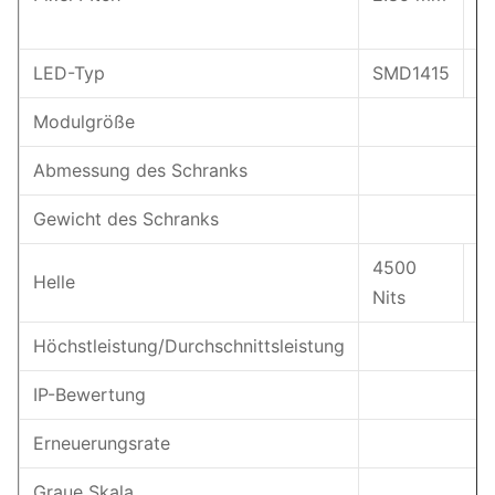
LED-Typ
SMD1415
S
Modulgröße
Abmessung des Schranks
Gewicht des Schranks
4500
5
Helle
Nits
Ni
Höchstleistung/Durchschnittsleistung
IP-Bewertung
Erneuerungsrate
Graue Skala