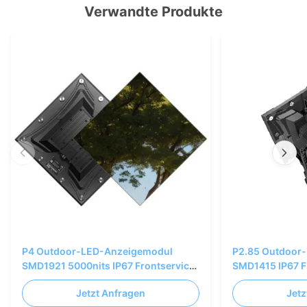
Verwandte Produkte
P4 Outdoor-LED-Anzeigemodul
P2.85 Outdoor
SMD1921 5000nits IP67 Frontservice
SMD1415 IP67 F
320x320mm
mm
Jetzt Anfragen
Jetz