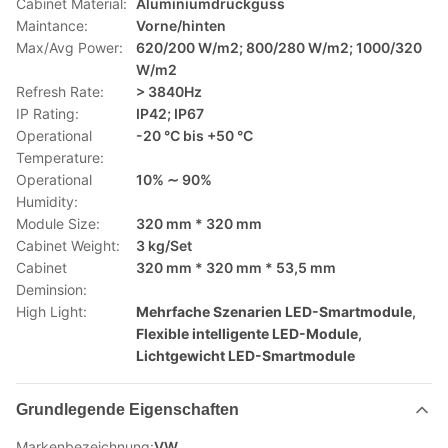
Cabinet Material:
Aluminiumdruckguss
Maintance:
Vorne/hinten
Max/Avg Power:
620/200 W/m2; 800/280 W/m2; 1000/320
W/m2
Refresh Rate:
> 3840Hz
IP Rating:
IP42; IP67
Operational
-20 °C bis +50 °C
Temperature:
Operational
10% ∼ 90%
Humidity:
Module Size:
320 mm * 320 mm
Cabinet Weight:
3 kg/Set
Cabinet
320 mm * 320 mm * 53,5 mm
Deminsion:
High Light:
Mehrfache Szenarien LED-Smartmodule
,
Flexible intelligente LED-Module
,
Lichtgewicht LED-Smartmodule
Grundlegende Eigenschaften
Markenbezeichnung:
VW