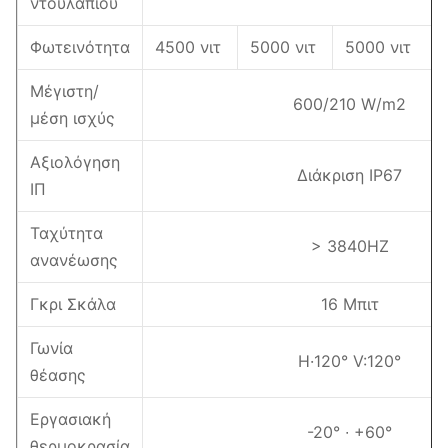
ντουλαπιού
Φωτεινότητα
4500 νιτ
5000 νιτ
5000 νιτ
Μέγιστη/
600/210 W/m2
μέση ισχύς
Αξιολόγηση
Διάκριση IP67
ΙΠ
Ταχύτητα
> 3840HZ
ανανέωσης
Γκρι Σκάλα
16 Μπιτ
Γωνία
H·120° V:120°
θέασης
Εργασιακή
-20° ∙ +60°
θερμοκρασία