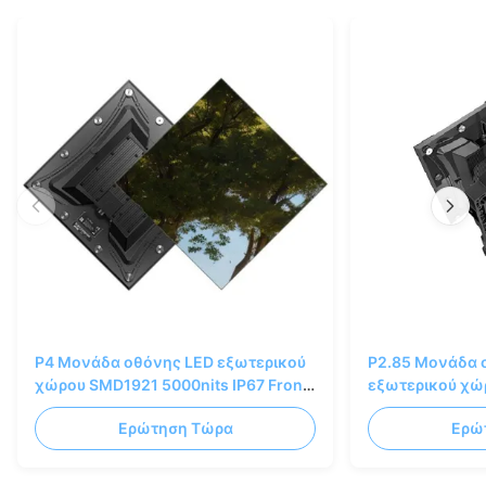
P4 Μονάδα οθόνης LED εξωτερικού
P2.85 Μονάδα 
χώρου SMD1921 5000nits IP67 Front
εξωτερικού χώ
Service 320x320mm
Front Service
Ερώτηση Τώρα
Ερώ