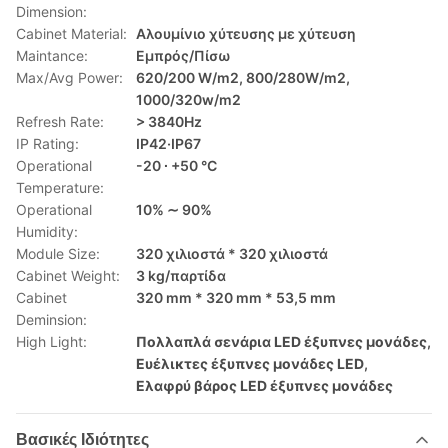
Dimension:
Cabinet Material:
Αλουμίνιο χύτευσης με χύτευση
Maintance:
Εμπρός/Πίσω
Max/Avg Power:
620/200 W/m2, 800/280W/m2,
1000/320w/m2
Refresh Rate:
> 3840Hz
IP Rating:
IP42·IP67
Operational
-20 ∙ +50 °C
Temperature:
Operational
10% ∼ 90%
Humidity:
Module Size:
320 χιλιοστά * 320 χιλιοστά
Cabinet Weight:
3 kg/παρτίδα
Cabinet
320 mm * 320 mm * 53,5 mm
Deminsion:
High Light:
Πολλαπλά σενάρια LED έξυπνες μονάδες
,
Ευέλικτες έξυπνες μονάδες LED
,
Ελαφρύ βάρος LED έξυπνες μονάδες
Βασικές Ιδιότητες