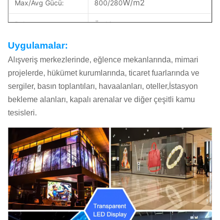
W/m2
Max/Avg Gücü:
800/280
Bakım:
Ön hizmet
Uygulamalar:
IP derecesi:
IP65
Alışveriş merkezlerinde, eğlence mekanlarında, mimari
Yenilenme Hızı:
>1920 Hz
projelerde, hükümet kurumlarında, ticaret fuarlarında ve
sergiler, basın toplantıları, havaalanları, oteller,İstasyon
Şeffaf oran:
% 75
bekleme alanları, kapalı arenalar ve diğer çeşitli kamu
Gri ölçek:
14 bit
tesisleri.
Görme açısı:
H:140°; V:140°
Çalışma sıcaklığı:
-20°C~+50°C
Çalışma Nemliği:
% 10 ~ % 90 RH
Kurulum Türü:
Montaj/Asma