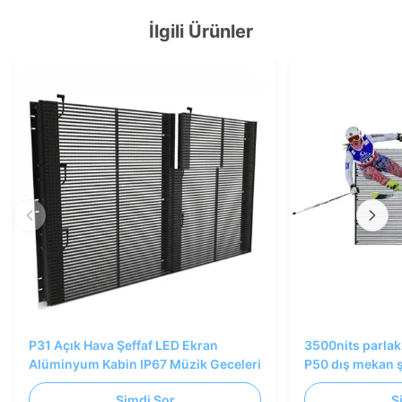
İlgili Ürünler
P31 Açık Hava Şeffaf LED Ekran
3500nits parlakl
Alüminyum Kabin IP67 Müzik Geceleri
P50 dış mekan ş
Şimdi Sor
Ş