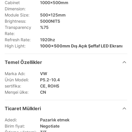
Cabinet
1000×500mm
Dimension:
Module Size:
500x125mm
Brightness:
5000NITS
Transparency
%75
Rate:
Refresh Rate:
1920hz
High Light:
1000×500mm Dış Açık Şeffaf LED Ekranı
Temel Özellikler
Marka Adı:
VW
Ürün Modeli:
P5.2-10.4
sertifika:
CE, ROHS
Menşei ülke:
CN
Ticaret Mülkleri
Adedi:
Pazarlık etmek
Birim fiyat:
Negotiate