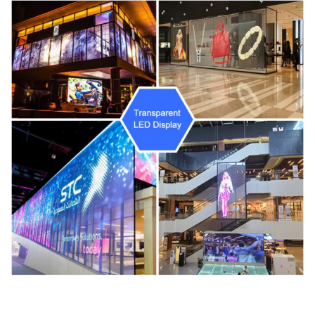
Κλίμακα Γκρι:
14 bit
Γωνία Θέασης:
H:140°；V:140°
Θερμοκρασία
-20℃~+50℃
Λειτουργίας:
Υγρασία
10%~90% RH
Λειτουργίας:
Τύπος
Τοποθέτηση/Ανάρτηση
Εγκατάστασης: