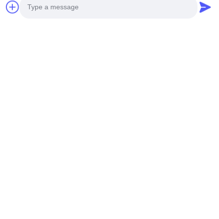
Επικοινωνήστε μαζί μας
Μπορείτε να επικοινωνήσετε μαζί μας ανά πάσα
Photo
στιγμή!
Video Call
Audio Call