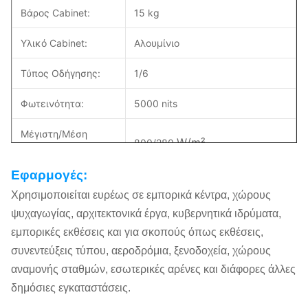
Βάρος Cabinet:
15 kg
Υλικό Cabinet:
Αλουμίνιο
Τύπος Οδήγησης:
1/6
Φωτεινότητα:
5000 nits
Μέγιστη/Μέση
W/m²
800/280
Ισχύς:
Εφαρμογές:
Συντήρηση:
Μπροστινή εξυπηρέτηση
Χρησιμοποιείται ευρέως σε εμπορικά κέντρα, χώρους
Βαθμός IP:
IP65
ψυχαγωγίας, αρχιτεκτονικά έργα, κυβερνητικά ιδρύματα,
εμπορικές εκθέσεις και για σκοπούς όπως εκθέσεις,
Ρυθμός Ανανέωσης:
>1920 Hz
συνεντεύξεις τύπου, αεροδρόμια, ξενοδοχεία, χώρους
αναμονής σταθμών, εσωτερικές αρένες και διάφορες άλλες
Ποσοστό
75%
δημόσιες εγκαταστάσεις.
Διαφάνειας: