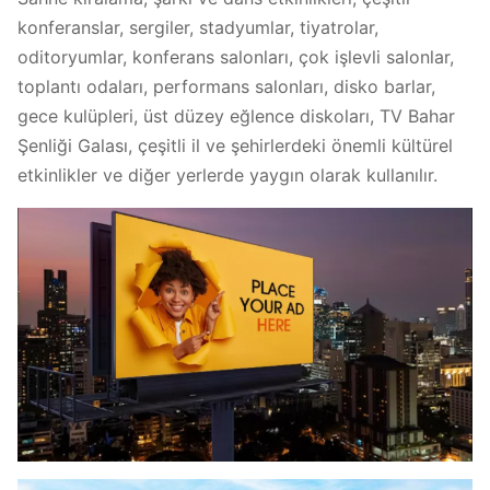
konferanslar, sergiler, stadyumlar, tiyatrolar,
Maks/Ort Güç:
800/265 W/m
2
oditoryumlar, konferans salonları, çok işlevli salonlar,
Bakım:
Ön servis
toplantı odaları, performans salonları, disko barlar,
gece kulüpleri, üst düzey eğlence diskoları, TV Bahar
Çevre:
Dış Mekan Kullanımı
Şenliği Galası, çeşitli il ve şehirlerdeki önemli kültürel
etkinlikler ve diğer yerlerde yaygın olarak kullanılır.
IP Derecesi:
Ö: IP65, A: IP65
Yenileme Hızı:
>3840 Hz
Kurulum Tipi:
Montaj/Asma
Gri Ölçek:
14 bit
Görüş Açısı:
Y:140°；D:120°
Çalışma Sıcaklığı:
-20℃~+60℃
Çalışma Nemi:
%10~%90 RH