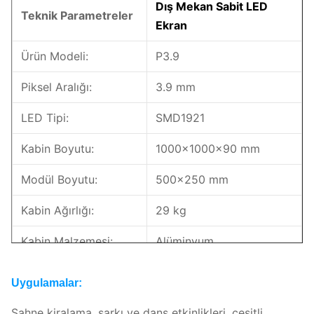
Dış Mekan Sabit LED
Teknik Parametreler
Ekran
Ürün Modeli:
P3.9
Piksel Aralığı:
3.9 mm
LED Tipi:
SMD1921
Kabin Boyutu:
1000×1000x90 mm
Modül Boyutu:
500x250 mm
Kabin Ağırlığı:
29 kg
Kabin Malzemesi:
Alüminyum
Sürüş Tipi:
1/8; 1/16
Uygulamalar:
Parlaklık:
>6000 nits
Sahne kiralama, şarkı ve dans etkinlikleri, çeşitli