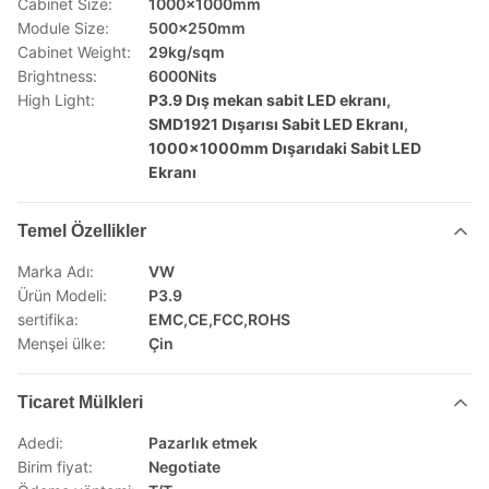
Cabinet Size:
1000x1000mm
Module Size:
500x250mm
Cabinet Weight:
29kg/sqm
Brightness:
6000Nits
High Light:
P3.9 Dış mekan sabit LED ekranı
,
SMD1921 Dışarısı Sabit LED Ekranı
,
1000x1000mm Dışarıdaki Sabit LED
Ekranı
Temel Özellikler
Marka Adı:
VW
Ürün Modeli:
P3.9
sertifika:
EMC,CE,FCC,ROHS
Menşei ülke:
Çin
Ticaret Mülkleri
Adedi:
Pazarlık etmek
Birim fiyat:
Negotiate