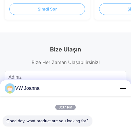
Yaratıcı Modelleme
500x1000mm 1
Şimdi Sor
Ş
Bize Ulaşın
Bize Her Zaman Ulaşabilirsiniz!
VW Joanna
3:37 PM
Good day, what product are you looking for?