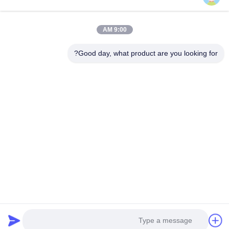
9:00 AM
Good day, what product are you looking for?
يرسل
بيت
منتجات
أشرطة فيديو
معلومات عنا
جولة في المعمل
رقابة جودة
اتصل بنا
اطلب اقتباس
مدونة
© 2026 Visual World Co., Ltd.. All Rights Reserved.