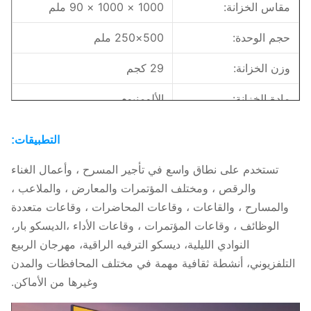
مقاس الخزانة:
1000 × 1000 × 90 ملم
حجم الوحدة:
500×250 ملم
وزن الخزانة:
29 كجم
مادة الخزانة:
الألومنيوم
نوع القيادة:
1/8، 1/16
التطبيقات:
السطوع:
>6000 نيت
تستخدم على نطاق واسع في تأجير المسرح ، وأعمال الغناء
والرقص ، ومختلف المؤتمرات والمعارض ، والملاعب ،
القوة القصوى:
800/265 واط/م
2
والمسارح ، والقاعات ، وقاعات المحاضرات ، وقاعات متعددة
الصيانة:
الخدمة الأمامية
الوظائف ، وقاعات المؤتمرات ، وقاعات الأداء ،الديسكو بار،
النوادي الليلية، ديسكو الترفيه الراقية، مهرجان الربيع
البيئة:
الاستخدام في الهواء الطلق
التلفزيوني، أنشطة ثقافية مهمة في مختلف المحافظات والمدن
تصنيف الملكية الفكرية
F: IP65، R: IP65
وغيرها من الأماكن.