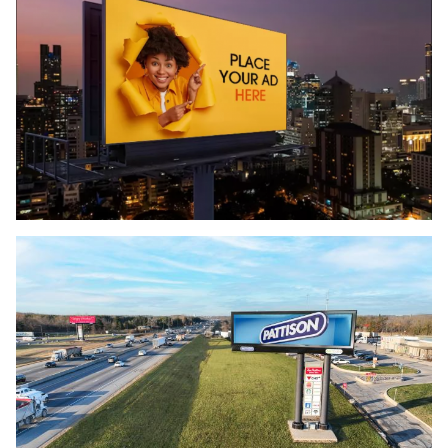
معدل التحديث:
> 3840 هرتز
نوع التثبيت:
التثبيت/التعليق
المقياس الرمادي:
14 بت
زاوية النظر:
H:140°؛ V:120°
درجة الحرارة التشغيلية:
-20°C~+60°C
رطوبة العمل:
10٪ إلى 90٪ RH