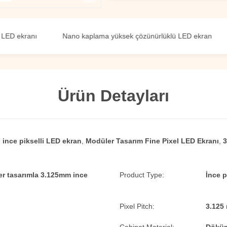
ranı
Nano kaplama yüksek çözünürlüklü LED ekran
P1.8
Ürün Detayları
ı ince pikselli LED ekran
,
Modüler Tasarım Fine Pixel LED Ekranı
,
3
er tasarımla 3.125mm ince
Product Type:
İnce p
Pixel Pitch:
3.125