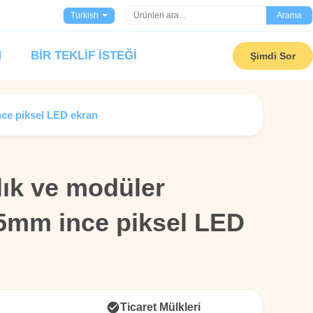
Turkish
Arama
N
BIR TEKLIF ISTEĞI
Şimdi Sor
nce piksel LED ekran
lık ve modüler
lık ve modüler
25mm ince piksel LED
25mm ince piksel LED
Ticaret Mülkleri