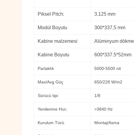
Piksel Pitch:
3.125 mm
Modül Boyutu
300*337,5 mm
Kabine malzemesi
Alüminyum dökme
Kabine Boyutu
600*337.5*52mm
Parlaklık
5000-5500 nit
Max/Avg Güç
650/228 W/m2
Sürücü tipi:
1/8
Yenilenme Hızı:
>3840 Hz
Kurulum Türü:
Montaj/Asma