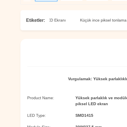
Etiketler:
6 Fine Pixel Pitch LED Ekranı
Küçük ince piksel tonlama LED ek
Vurgulamak:
Yüksek parlaklıkl
Product Name:
Yüksek parlaklık ve modül
piksel LED ekran
LED Type:
SMD1415