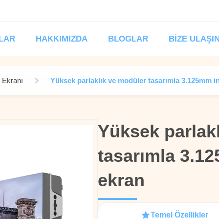
LAR
HAKKIMIZDA
BLOGLAR
BIZE ULAŞI
D Ekranı
Yüksek parlaklık ve modüler tasarımla 3.125mm i
Yüksek parlak
Yüksek parlak
tasarımla 3.1
tasarımla 3.1
ekran
ekran
Temel Özellikler