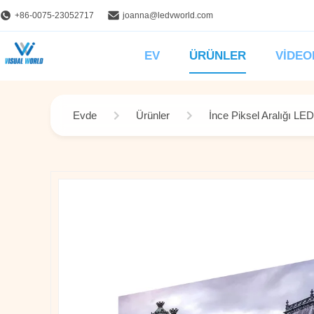
+86-0075-23052717
joanna@ledvworld.com
EV
ÜRÜNLER
VIDEO
Evde
Ürünler
İnce Piksel Aralığı LE