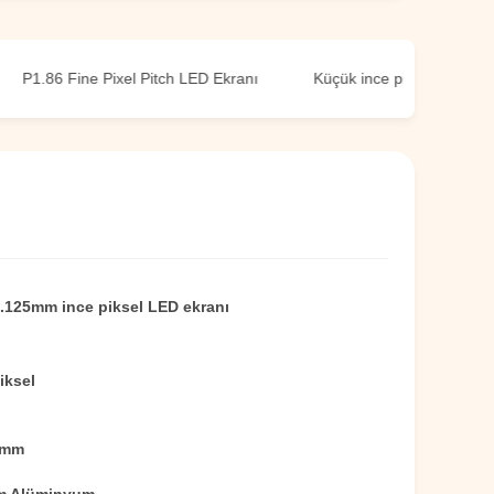
6 Fine Pixel Pitch LED Ekranı
Küçük ince piksel tonlama LED e
.125mm ince piksel LED ekranı
iksel
 mm