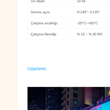
Gri ölçek:
14 bit
Görme açısı:
H:140°; V:120°
Çalışma sıcaklığı:
-20°C~+50°C
Çalışma Nemliği:
% 10 ~ % 90 RH
Uygulama: