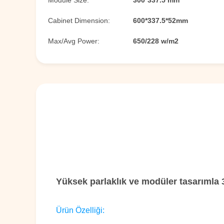
Module Size:
300*337.5 mm
Cabinet Dimension:
600*337.5*52mm
Max/Avg Power:
650/228 w/m2
Yüksek parlaklık ve modüler tasarımla
Ürün Özelliği: