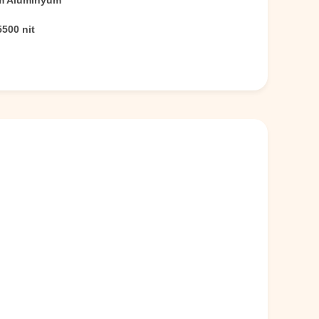
m Alüminyum
500 nit