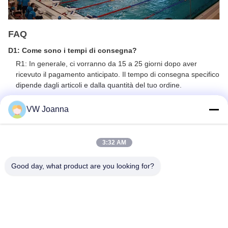
FAQ
D1: Come sono i tempi di consegna?
R1: In generale, ci vorranno da 15 a 25 giorni dopo aver
ricevuto il pagamento anticipato. Il tempo di consegna specifico
dipende dagli articoli e dalla quantità del tuo ordine.
D2: Potete produrre secondo i campioni?
VW Joanna
R2: Sì, possiamo produrre in base ai tuoi campioni o disegni
tecnici. Possiamo costruire stampi e attrezzature.
3:32 AM
D3: Come potete garantire la qualità del vostro prodotto
display a LED?
Good day, what product are you looking for?
R3: Visual World è attiva nel settore dei display a LED da oltre
10 anni, con un team di ricerca e sviluppo professionale e un
team di controllo qualità esperto con un processo standard per
garantire prodotti di qualità.
D4: Qual è il sistema di controllo? Com'è?