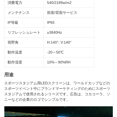
消費電力
540/2189w/m2
メンテナンス
前面/背面サービス
IP等級
IP65
リフレッシュレート
≥3840Hz
視野角
H:140°; V:140°
動作温度
-20～50℃
動作湿度
10%～90%RH
用途
スポーツスタジアム用LEDスクリーンは、ワールドカップなどの
スポーツイベント中にブランドマーケティングのためにスポーツ
スタジアムで使用されるシリーズです。広告は、コカコーラ、ソ
ニーなどの企業のロゴでシンプルです。