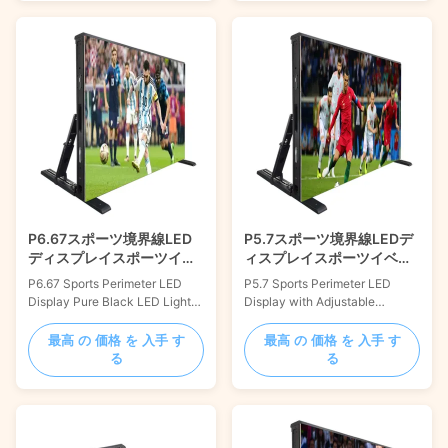
ultra-thin design for effortless
for easy transport, installation,
transportation, installation, and
and space efficiency. Its
space efficiency. Its secure
secure and stable structure
and stable structure, paired
with excellent heat dissipation
with advanced ...
ensures long...
P6.67スポーツ境界線LED
P5.7スポーツ境界線LEDデ
ディスプレイスポーツイベ
ィスプレイスポーツイベン
ント用の純粋な黒いLEDラ
トの調整可能な視聴角度
P6.67 Sports Perimeter LED
P5.7 Sports Perimeter LED
イトビーズ
Display Pure Black LED Light
Display with Adjustable
Beads For Sports Events The
Viewing Angle The P5.7 Sports
P6.67 Football Sports Perimeter
Perimeter LED Display features
最高 の 価格 を 入手 す
最高 の 価格 を 入手 す
LED Display combines a
a lightweight and ultra-thin
る
る
lightweight, ultra-thin design
design for easy transport,
for effortless transportation,
installation, and space
installation, and space
optimization. Its secure
optimization. Its secure and
structure with advanced heat
stable construction, enhanced
dissipation ensures long-term