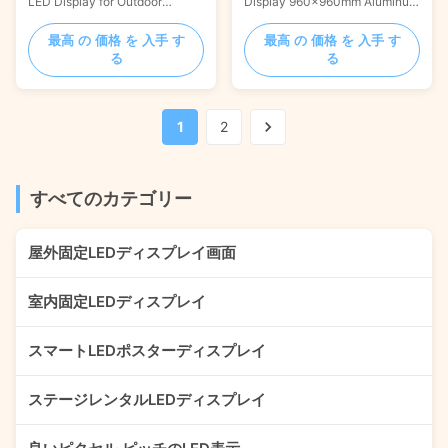
LED Display for Outdoor
Display 960x960mm Aluminum
プロファイル
Stadium 1200x900mm Product
Profile For Brand Marketing
Quick Details: 1,Slim and light
Product Description: The P6.67
最高 の 価格 を 入手 す
最高 の 価格 を 入手 す
2,Anti-collision protection
Football Sports Perimeter LED
る
る
3,Rotating 90° 4,HD
Display features a lightweight,
photograph 5,Front
ultra-thin design for easy
maintenance FEATURES The
transport and installation, and
1
2
stadium perimeter screen
space saving. Its secure and
needs to be used in a more
stable structure and excellent
severe outdoor environment
heat ...
and a variety of ...
すべてのカテゴリー
屋外固定LEDディスプレイ画面
室内固定LEDディスプレイ
スマートLEDポスターディスプレイ
ステージレンタルLEDディスプレイ