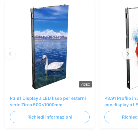
VIDEO
P3.91 Display a LED fisso per esterni
P3.91 Profilo in
serie Zirca 500x1000mm
con display a LE
Modellazione creativa per esterni
500x1000mm 19
Richiedi Informazioni
Richied