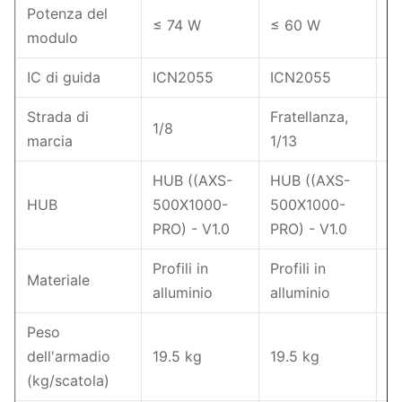
Potenza del
≤ 74 W
≤ 60 W
≤
modulo
IC di guida
ICN2055
ICN2055
I
Strada di
Fratellanza,
1/8
1 
marcia
1/13
HUB ((AXS-
HUB ((AXS-
H
HUB
500X1000-
500X1000-
5
PRO) - V1.0
PRO) - V1.0
PR
Profili in
Profili in
Pr
Materiale
alluminio
alluminio
al
Peso
dell'armadio
19.5 kg
19.5 kg
19
(kg/scatola)