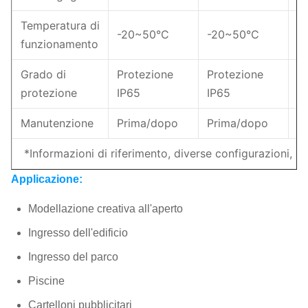
Temperatura di
-20~50°C
-20~50°C
-
funzionamento
Grado di
Protezione
Protezione
P
protezione
IP65
IP65
I
Manutenzione
Prima/dopo
Prima/dopo
P
*Informazioni di riferimento, diverse configurazioni, di
Applicazione:
Modellazione creativa all'aperto
Ingresso dell'edificio
Ingresso del parco
Piscine
Cartelloni pubblicitari