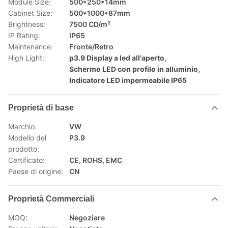
Module Size:
500*250*14mm
Cabinet Size:
500*1000*87mm
Brightness:
7500 CD/m²
IP Rating:
IP65
Maintenance:
Fronte/Retro
High Light:
p3.9 Display a led all'aperto
,
Schermo LED con profilo in alluminio
,
Indicatore LED impermeabile IP65
Proprietà di base
Marchio:
VW
Modello del
P3.9
prodotto:
Certificato:
CE, ROHS, EMC
Paese di origine:
CN
Proprietà Commerciali
MOQ:
Negoziare