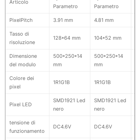
Articolo
Parametro
Parametro
P
PixelPitch
3.91 mm
4.81 mm
6
Tasso di
128*64 mm
104*52 mm
7
risoluzione
Dimensione
500*250*14
500*250*14
5
del modulo
mm
mm
m
Colore dei
1R1G1B
1R1G1B
1
pixel
SMD1921 Led
SMD1921 Led
S
Pixel LED
nero
nero
L
tensione di
DC4.6V
DC4.6V
D
funzionamento