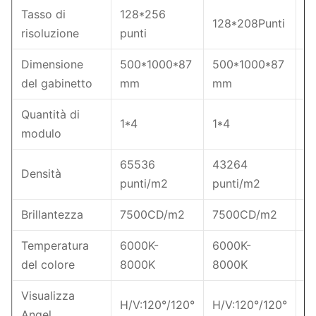
Tasso di
128*256
128*208Punti
7
risoluzione
punti
Dimensione
500*1000*87
500*1000*87
5
del gabinetto
mm
mm
m
Quantità di
1*4
1*4
1
modulo
65536
43264
2
Densità
punti/m2
punti/m2
p
Brillantezza
7500CD/m2
7500CD/m2
7
Temperatura
6000K-
6000K-
6
del colore
8000K
8000K
8
Visualizza
H/V:120°/120°
H/V:120°/120°
H
Angel