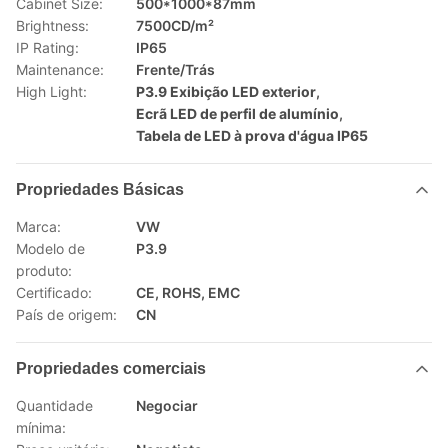
Cabinet Size:
500*1000*87mm
Brightness:
7500CD/m²
IP Rating:
IP65
Maintenance:
Frente/Trás
High Light:
P3.9 Exibição LED exterior
,
Ecrã LED de perfil de alumínio
,
Tabela de LED à prova d'água IP65
Propriedades Básicas
Marca:
VW
Modelo de
P3.9
produto:
Certificado:
CE, ROHS, EMC
País de origem:
CN
Propriedades comerciais
Quantidade
Negociar
mínima: