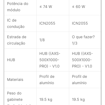
Potência do
≤ 74 W
≤ 60 W
módulo
IC de
ICN2055
ICN2055
condução
Estrada de
O que fazer?
1/8
circulação
1/3
HUB ((AXS-
HUB ((AXS-
HUB
500X1000-
500X1000-
PRO) - V1.0
PRO) - V1.0
Profil de
Profil de
Materiais
alumínio
alumínio
Peso do
gabinete
19.5 kg
19.5 kg