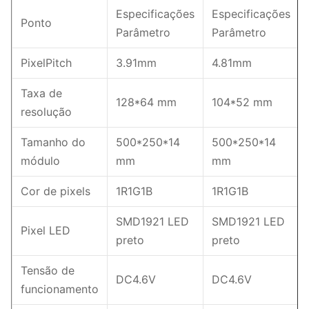
Especificações
Especificações
Ponto
Parâmetro
Parâmetro
PixelPitch
3.91mm
4.81mm
Taxa de
128*64 mm
104*52 mm
resolução
Tamanho do
500*250*14
500*250*14
módulo
mm
mm
Cor de pixels
1R1G1B
1R1G1B
SMD1921 LED
SMD1921 LED
Pixel LED
preto
preto
Tensão de
DC4.6V
DC4.6V
funcionamento