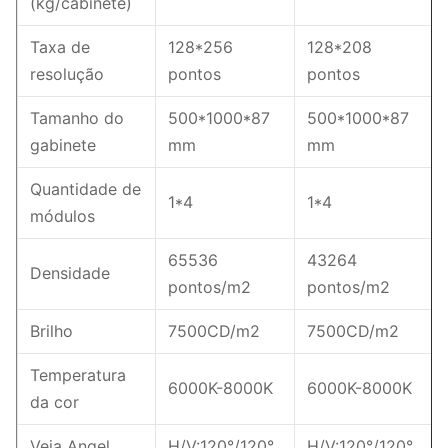
(kg/cabinete)
Taxa de
128*256
128*208
resolução
pontos
pontos
Tamanho do
500*1000*87
500*1000*87
gabinete
mm
mm
Quantidade de
1*4
1*4
módulos
65536
43264
Densidade
pontos/m2
pontos/m2
Brilho
7500CD/m2
7500CD/m2
Temperatura
6000K-8000K
6000K-8000K
da cor
Veja Angel
H/V:120°/120°
H/V:120°/120°