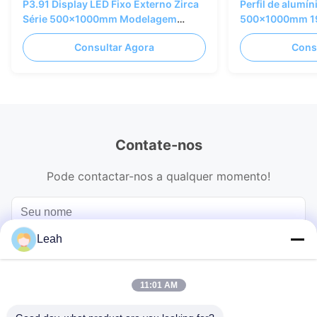
P3.91 Display LED Fixo Externo Zirca
Perfil de alumín
Série 500x1000mm Modelagem
500x1000mm 19,
Criativa Externa
da exposição de
Consultar Agora
Cons
P3.91
Contate-nos
Pode contactar-nos a qualquer momento!
Leah
11:01 AM