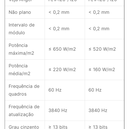
Não plano
< 0,2 mm
< 0,2 mm
Intervalo de
< 0,2 mm
< 0,2 mm
módulo
Potência
≤ 650 W/m2
≤ 520 W/m2
máxima/m2
Potência
≤ 220 W/m2
≤ 160 W/m2
média/m2
Frequência de
60 Hz
60 Hz
quadros
Frequência de
3840 Hz
3840 Hz
atualização
Grau cinzento
≥ 13 bits
≥ 13 bits