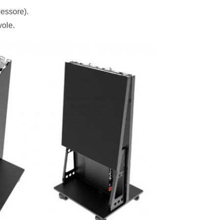
pessore).
vole.