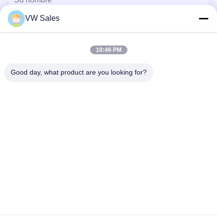
VW Sales
10:46 PM
Good day, what product are you looking for?
Enviar
hogar
Productos
vídeos
Sobre nosotros
Viaje de la fábrica
Control de calidad
Éntrenos en contacto con
Pida una cita
Blog