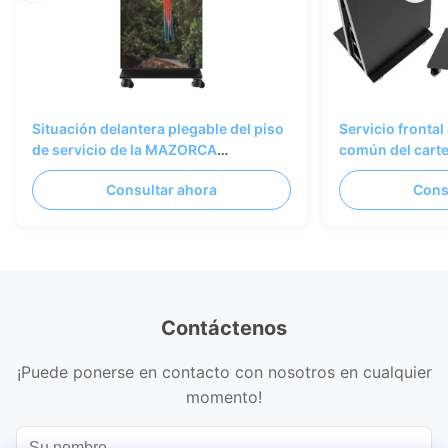
Situación delantera plegable del piso
Servicio frontal
de servicio de la MAZORCA
común del cart
600x1687.5m m del cartel de P1.25
cátodo LED de P
Consultar ahora
Cons
Smart LED
Contáctenos
¡Puede ponerse en contacto con nosotros en cualquier
momento!