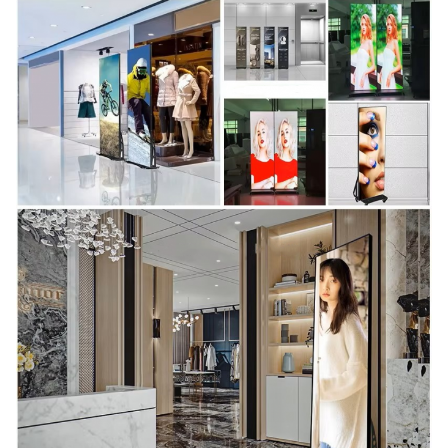
En la parte delantera: IP54, en la pa
de propiedad
intelectual
Tasa de
> 3840 Hz
actualización
Tipo de
De pie en el suelo y plegable
instalación
Escala gris
16 bits
Ángulo de
H:170°V:170°
visión
Temperatura
de
-20°C~+50°C
funcionamiento
Humedad de