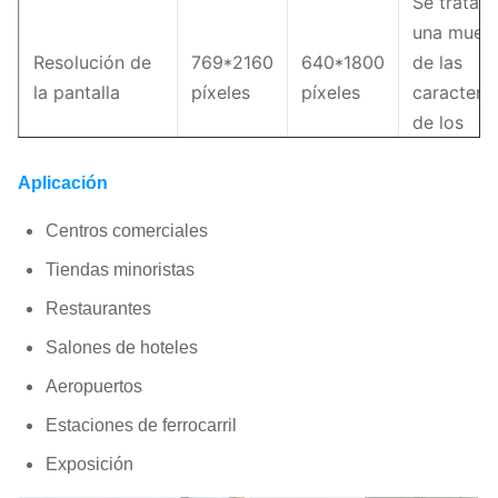
Se trata d
una muest
Resolución de
769*2160
640*1800
de las
la pantalla
píxeles
píxeles
caracterís
de los
productos
Aplicación
36.5 kg
Peso del cartel
Centros comerciales
Material de los
Tiendas minoristas
Aluminio de fundición a 
gabinetes
Restaurantes
Mantenimiento
Servicio de primera l
Salones de hoteles
Aeropuertos
Potencia
248/87W/pc
máxima/media
Estaciones de ferrocarril
Exposición
Clasificación