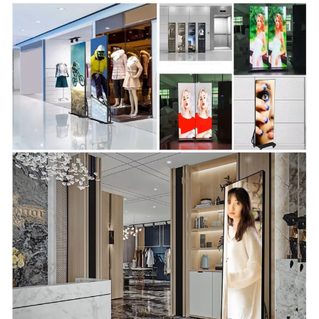
Niveau de gris
16 bits
Angle de vision
H:170°V:170°
Température de
-20℃~+50℃
fonctionnement
Humidité de
10%-90%RH
fonctionnement