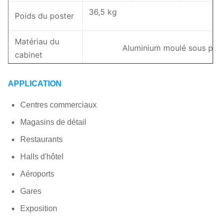
36,5 kg
Poids du poster
Matériau du
Aluminium moulé sous pre
cabinet
Maintenance
Service frontal
APPLICATION
Puissance
248/87W/pc
Centres commerciaux
max/moy
Magasins de détail
Restaurants
Avant : IP54 Arrière : IP30
Indice IP
Halls d'hôtel
Taux de
Aéroports
>3840Hz
rafraîchissement
Gares
Type
Sur pied et pliable
Exposition
d'installation