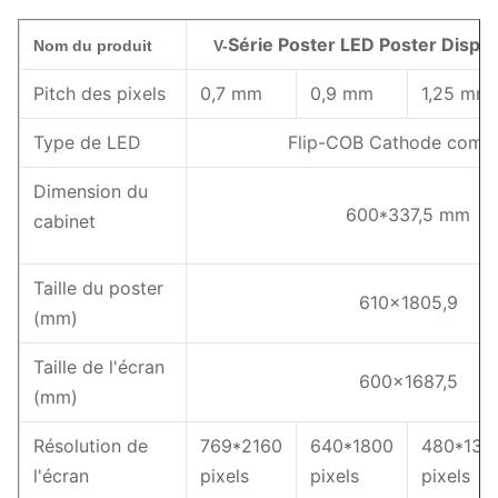
Série Poster LED Poster Displa
Nom du produit
V-
Pitch des pixels
0,7 mm
0,9 mm
1,25 mm
Type de LED
Flip-COB Cathode com
Dimension du
600*337,5 mm
cabinet
Taille du poster
610x1805,9
(mm)
Taille de l'écran
600x1687,5
(mm)
Résolution de
769*2160
640*1800
480*135
l'écran
pixels
pixels
pixels