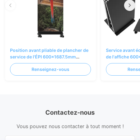
Position avant pliable de plancher de
Service avant é
service de l'ÉPI 600x1687.5mm
de l'affiche 6
d'affiche de P1.25 Smart LED
commune de P1.
Renseignez-vous
Rens
Contactez-nous
Vous pouvez nous contacter à tout moment !