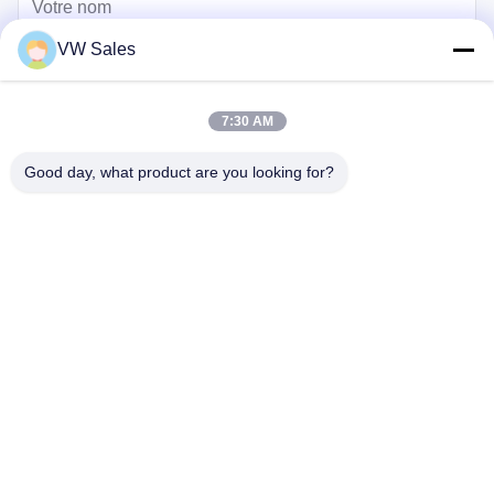
VW Sales
7:30 AM
Good day, what product are you looking for?
Envoyer
maison
Produits
vidéos
Au sujet de nous
Visite d'usine
Contrôle de qualité
Contactez-nous
Demandez une citation
Blog