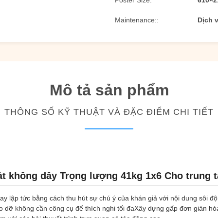
Poster Size:
610×2
Maintenance::
Dịch 
Mô tả sản phẩm
THÔNG SỐ KỸ THUẬT VÀ ĐẶC ĐIỂM CHI TIẾT
át không dây Trọng lượng 41kg 1x6 Cho trung
 lập tức bằng cách thu hút sự chú ý của khán giả với nội dung sôi động
áo dỡ không cần công cụ để thích nghi tối đaXây dựng gấp đơn giản h