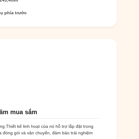
143,4mm
vụ phía trước
 tâm mua sắm
.Thiết kế linh hoạt của nó hỗ trợ lắp đặt trong
óa đóng gói và vận chuyển, đảm bảo trải nghiệm