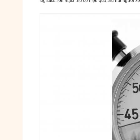
logistics liền mạch.nó có hiệu quả thu hút người x