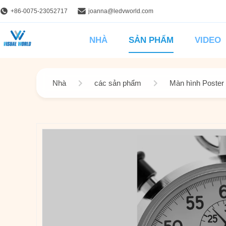
+86-0075-23052717
joanna@ledvworld.com
NHÀ
SẢN PHẨM
VIDEO
Nhà
các sản phẩm
Màn hình Poster