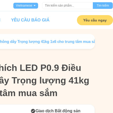
Vietnamese
Tìm kiếm
I
YÊU CẦU BÁO GIÁ
Yêu cầu ngay
không dây Trọng lượng 41kg 1x6 cho trung tâm mua sắm
hích LED P0.9 Điều
hích LED P0.9 Điều
ây Trọng lượng 41kg
ây Trọng lượng 41kg
 tâm mua sắm
 tâm mua sắm
Giao dịch Bất động sản