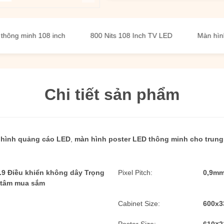
inh 108 inch
800 Nits 108 Inch TV LED
Màn hình LED P
Chi tiết sản phẩm
 hình quảng cáo LED
,
màn hình poster LED thông minh cho trun
.9 Điều khiển không dây Trọng
Pixel Pitch:
0,9m
 tâm mua sắm
Cabinet Size:
600x3