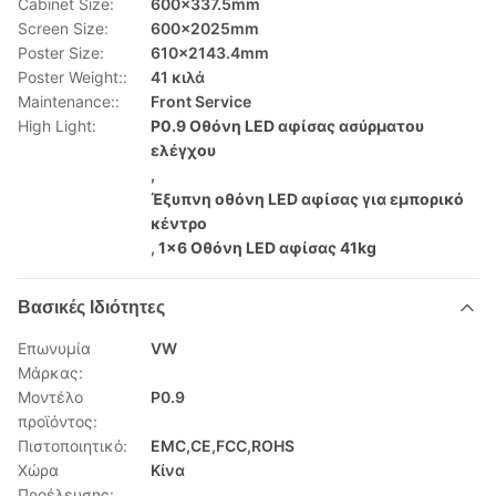
Cabinet Size:
600x337.5mm
Screen Size:
600×2025mm
Poster Size:
610×2143.4mm
Poster Weight::
41 κιλά
Maintenance::
Front Service
High Light:
P0.9 Οθόνη LED αφίσας ασύρματου
ελέγχου
,
Έξυπνη οθόνη LED αφίσας για εμπορικό
κέντρο
,
1x6 Οθόνη LED αφίσας 41kg
Βασικές Ιδιότητες
Επωνυμία
VW
Μάρκας:
Μοντέλο
P0.9
προϊόντος:
Πιστοποιητικό:
EMC,CE,FCC,ROHS
Χώρα
Κίνα
Προέλευσης: