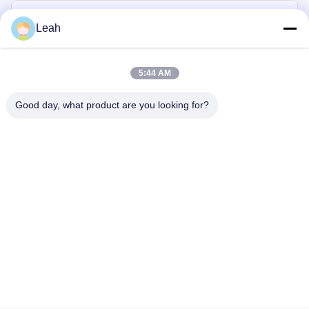
Leah
5:44 AM
Good day, what product are you looking for?
Στέλνω
σπίτι
Προϊόντα
βίντεο
Περίπου εμείς
Γύρος εργοστασίων
Ποιοτικός έλεγχος
Μας ελάτε σε επαφή με
Ζητήστε ένα απόσπασμα
Ιστολόγιο