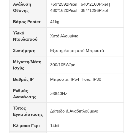
Ανάλυση
769*2592Pixel | 640*2160Pixel |
Οθόνης
480*1620Pixel | 384*1296Pixel
Βάρος Poster
41kg
Υλικό
Χυτό Αλουμίνιο
Ντουλαπιού
Συντήρηση
Εξυπηρέτηση από Μπροστά
Μέγιστη/Μέση
300/105W/pc
Ισχύς
Βαθμός IP
Μπροστά: IP54 Πίσω: IP30
Ρυθμός
>3840Hz
Ανανέωσης
Τύπος
Δάπεδο & Αναδιπλούμενο
Εγκατάστασης
Κλίμακα Γκρι
14bit