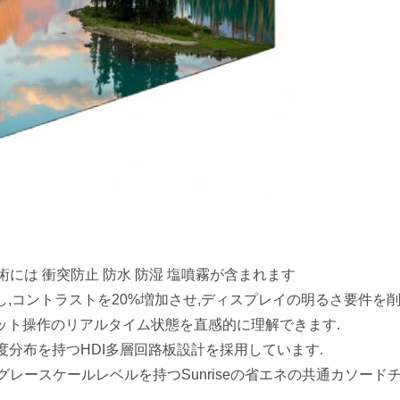
術には 衝突防止 防水 防湿 塩噴霧が含まれます
,コントラストを20%増加させ,ディスプレイの明るさ要件を削
ネット操作のリアルタイム状態を直感的に理解できます.
度分布を持つHDI多層回路板設計を採用しています.
のグレースケールレベルを持つSunriseの省エネの共通カソード