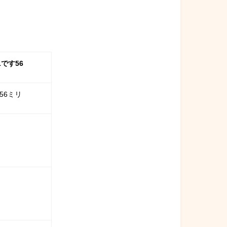
1です56
.56ミリ