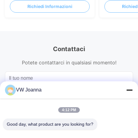
Modellazione creativa per esterni
500x1000mm 19
Richiedi Informazioni
Richied
Contattaci
Potete contattarci in qualsiasi momento!
VW Joanna
4:12 PM
Good day, what product are you looking for?