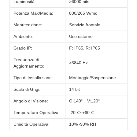
Luminosità:
>6000 nits
Potenza Max/Media:
800/265 W/mq
Manutenzione:
Servizio frontale
Ambiente:
Uso esterno
Grado IP:
F: IP65, R: IP65
Frequenza di
>3840 Hz
Aggiornamento:
Tipo di Installazione:
Montaggio/Sospensione
Scala di Grigi:
14 bit
Angolo di Visione:
O:140°；V:120°
Temperatura Operativa:
-20℃~+60℃
Umidità Operativa:
10%~90% RH