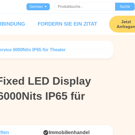
German
Suche
Jetzt
ERBINDUNG
FORDERN SIE EIN ZITAT
Anfrage
rvice 6000Nits IP65 für Theater
Fixed LED Display
Fixed LED Display
6000Nits IP65 für
6000Nits IP65 für
ften
Immobilienhandel