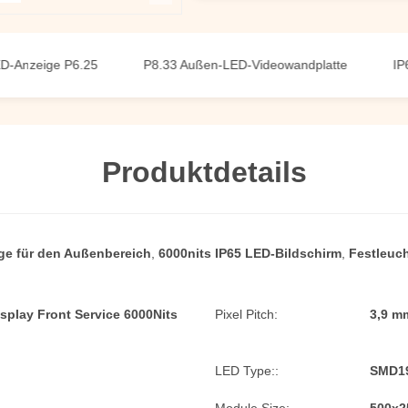
eige P6.25
P8.33 Außen-LED-Videowandplatte
IP66 Auß
Produktdetails
ge für den Außenbereich
,
6000nits IP65 LED-Bildschirm
,
Festleuc
splay Front Service 6000Nits
Pixel Pitch:
3,9 m
LED Type::
SMD19