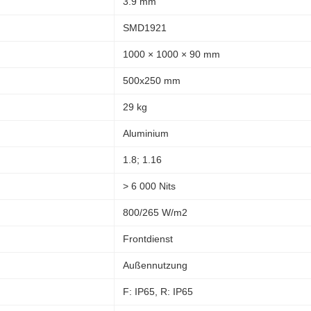
3.9 mm
SMD1921
1000 × 1000 × 90 mm
500x250 mm
29 kg
Aluminium
1.8; 1.16
> 6 000 Nits
800/265 W/m2
Frontdienst
Außennutzung
F: IP65, R: IP65