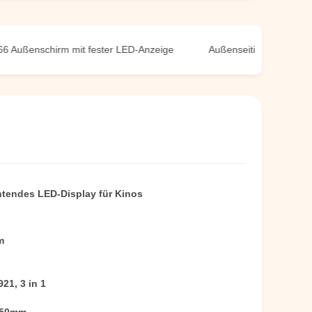
enschirm mit fester LED-Anzeige
Außenseitige feste LED-Anzei
htendes LED-Display für Kinos
m
21, 3 in 1