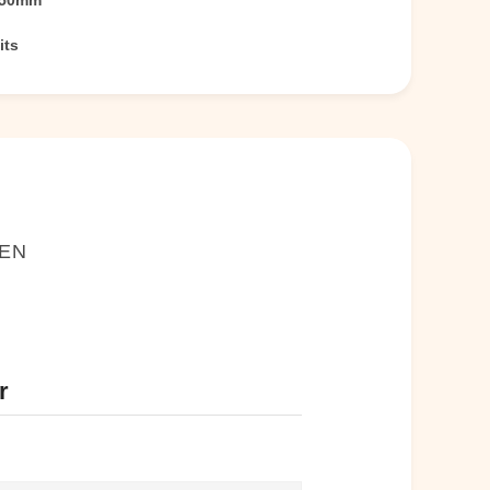
250mm
its
NEN
r