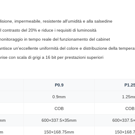
lisione, impermeabile, resistente all'umidità e alla salsedine
contrasto del 20% e riduce i requisiti di luminosità
 monitoraggio in tempo reale del funzionamento del cabinet
antisce un'eccellente uniformità del colore e distribuzione della tempera
e con scala di grigi a 16 bit per prestazioni superiori
P0.9
P1.2
0.9mm
1.25
COB
COB
5mm
600×337.5×35mm
600×337.5
mm
150×168.75mm
150×168.