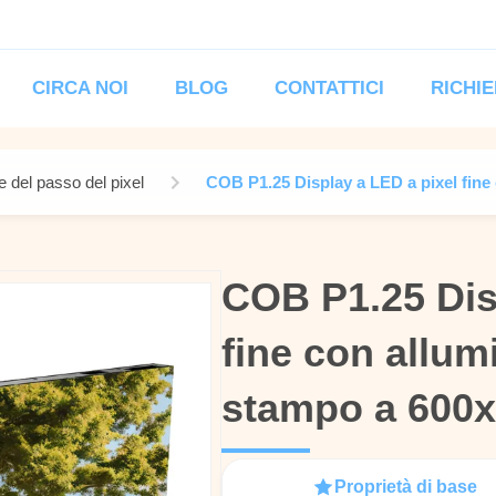
CIRCA NOI
BLOG
CONTATTICI
RICHIE
e del passo del pixel
COB P1.25 Display a LED a pixel fine
COB P1.25 Dis
COB P1.25 Dis
fine con allum
fine con allum
stampo a 600
stampo a 600
Proprietà di base