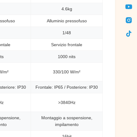
g
4.6kg
essofuso
Alluminio pressofuso
1/48
ontale
Servizio frontale
ts
1000 nits
W/m²
330/100 W/m²
steriore: IP30
Frontale: IP65 / Posteriore: IP30
Hz
>3840Hz
spensione,
Montaggio a sospensione,
ento
impilamento
16bit