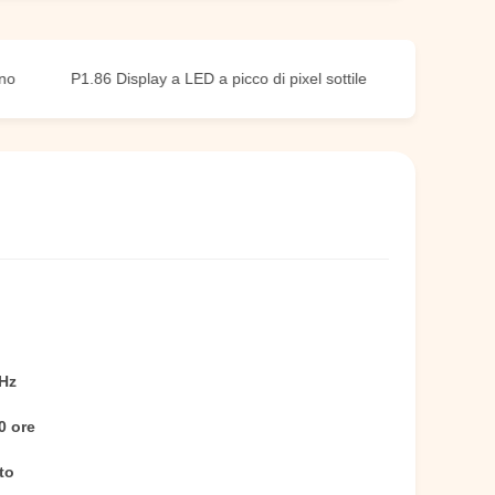
P1.86 Display a LED a picco di pixel sottile
Display a LED a 
Hz
0 ore
to