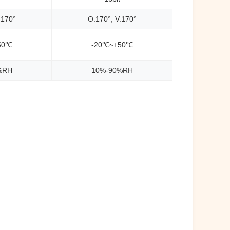
:170°
O:170°; V:170°
50℃
-20℃~+50℃
%RH
10%-90%RH