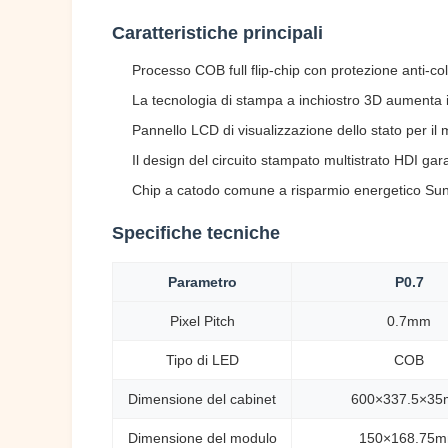
Caratteristiche principali
Processo COB full flip-chip con protezione anti-col
La tecnologia di stampa a inchiostro 3D aumenta il 
Pannello LCD di visualizzazione dello stato per il
Il design del circuito stampato multistrato HDI gar
Chip a catodo comune a risparmio energetico Sunris
Specifiche tecniche
Parametro
P0.7
Pixel Pitch
0.7mm
Tipo di LED
COB
Dimensione del cabinet
600×337.5×3
Dimensione del modulo
150×168.75