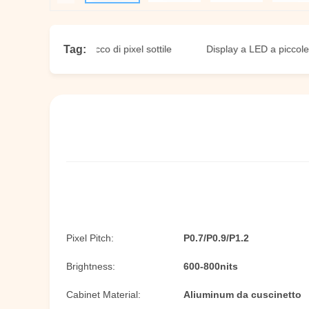
Tag:
play a LED a picco di pixel sottile
Display a LED a piccole dimen
Pixel Pitch:
P0.7/P0.9/P1.2
Brightness:
600-800nits
Cabinet Material:
Aliuminum da cuscinetto