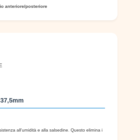
io anteriore/posteriore
E
x337,5mm
stenza all'umidità e alla salsedine. Questo elimina i