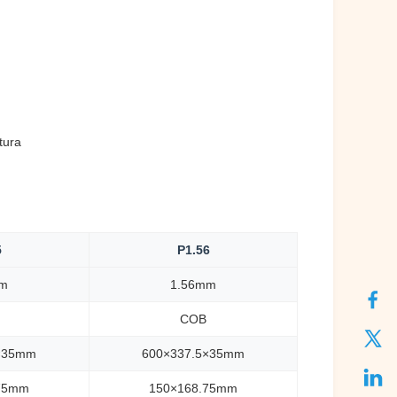
tura
5
P1.56
mm
1.56mm
COB
×35mm
600×337.5×35mm
75mm
150×168.75mm