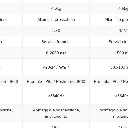
4.6kg
4.6k
ofuso
Alluminio pressofuso
Alluminio pr
1/36
1/27
le
Servizio frontale
Servizio fr
0-2000 nits
1500 ni
²
420/147 W/m²
330/100 
riore: IP30
Frontale: IP65 / Posteriore: IP30
Frontale: IP65 / Po
>3840Hz
>3840
nsione,
Montaggio a sospensione,
Montaggio a so
impilamento
impilam
16bit
16bit