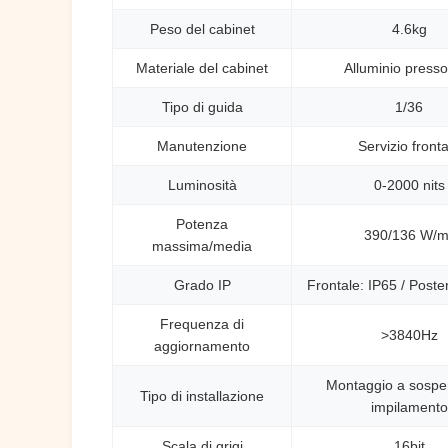
Peso del cabinet
4.6kg
Materiale del cabinet
Alluminio press
Tipo di guida
1/36
Manutenzione
Servizio fronta
Luminosità
0-2000 nits
Potenza
390/136 W/m
massima/media
Grado IP
Frontale: IP65 / Poste
Frequenza di
>3840Hz
aggiornamento
Montaggio a sospe
Tipo di installazione
impilamento
Scala di grigi
16bit