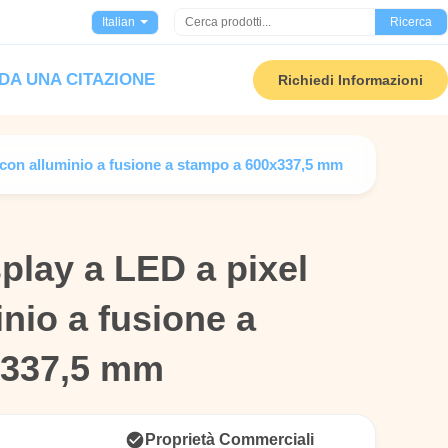
Italian
Ricerca
DA UNA CITAZIONE
Richiedi Informazioni
 con alluminio a fusione a stampo a 600x337,5 mm
play a LED a pixel
play a LED a pixel
inio a fusione a
inio a fusione a
x337,5 mm
x337,5 mm
Proprietà Commerciali