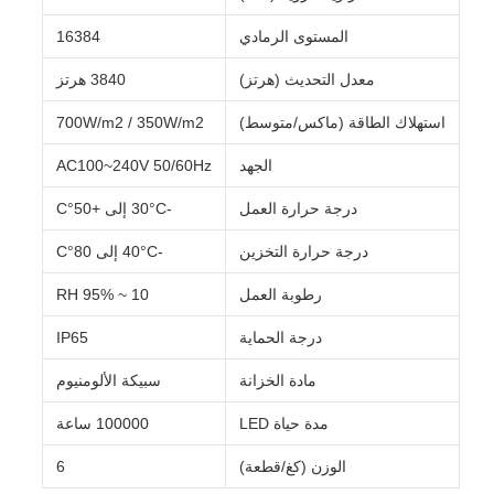
المستوى الرمادي
16384
معدل التحديث (هرتز)
3840 هرتز
استهلاك الطاقة (ماكس/متوسط)
700W/m2 / 350W/m2
الجهد
AC100~240V 50/60Hz
درجة حرارة العمل
-30°C إلى +50°C
درجة حرارة التخزين
-40°C إلى 80°C
رطوبة العمل
10 ~ 95% RH
درجة الحماية
IP65
مادة الخزانة
سبيكة الألومنيوم
مدة حياة LED
100000 ساعة
الوزن (كغ/قطعة)
6