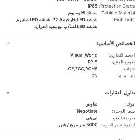
IP65
Protection Grade:
Cabinet Material:
سبائك الألومنيوم
High Light:
شاشة LED خارجية P2.5
,
شاشة LED صغيرة
,
شاشة LED للمآدب مع تبديد الحرارة
الخصائص الأساسية
الاسم التجاري:
Visual World
نموذج المنتج:
P2.5
شهادة:
CE,FCC,ROHS
بلد المنشأ:
CN
تداول العقارات
موك:
تفاوض
سعر الوحدة:
Negotiate
طريقة الدفع:
تي/تي
القدرة على التوريد:
5000 متر مربع / شهر