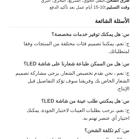
طرق الشحن:
النقل الجوي، السريع، البحري، البري
وقت التسليم:
10-15 أيام عمل بعد تأكيد الدفع
الأسئلة الشائعة
س: هل يمكنك توفير خدمات مخصصة؟
ج: نعم، يمكننا تصميم فئات مختلفة من المنتجات وفقا
لمتطلباتك.
س: هل من الممكن طباعة شعارنا على شاشة LED؟
ج: نعم ، نحن نقدم تخصيص الشعار. يرجى مشاركة تصميم
الشعار الخاص بك وفريقنا سوف تؤكد التفاصيل قبل
الإنتاج.
س: هل يمكنني طلب عينة من شاشة LED؟
ج: نعم، نرحب بطلبات العينات لاختبار الجودة. يمكنك
اختيار أي عنصر تهتم به.
س: كم تكلفة الشحن؟