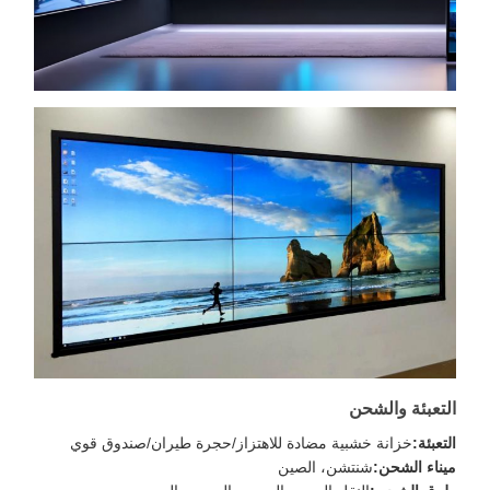
التعبئة والشحن
التعبئة:
خزانة خشبية مضادة للاهتزاز/حجرة طيران/صندوق قوي
ميناء الشحن:
شنتشن، الصين