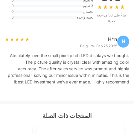
4 نجوم
0
3 نجوم
0
★★★★★
★★★★★
نجمتان
0
بناءً على 50 مراجعة
نجمة واحدة
0
حديثة
H*n
★★★★★
★★★★★
H
Belgium · Feb 25.2025
Absolutely love the small pixel pitch LED displays we bought.
The picture quality is crystal clear with amazing color
accuracy. The after-sales service was prompt and highly
professional, solving our minor issue within minutes. This is the
best LED investment we've ever made. Highly recommend!
المنتجات ذات الصلة