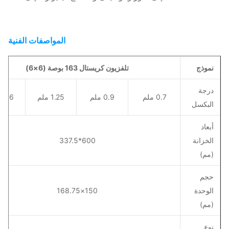
المواصفات الفنية
نموذج
تلفزيون كريستال 163 بوصة (6×6)
درجة
0.7 ملم
0.9 ملم
1.25 ملم
1.56 ملم
البكسل
أبعاد
الخزانة
600*337.5
(مم)
حجم
الوحدة
150×168.75
(مم)
نوع