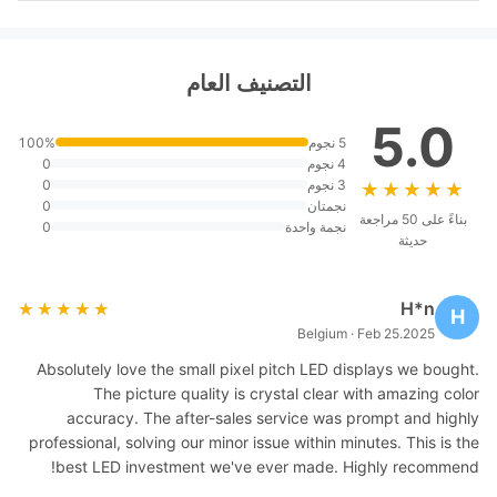
التصنيف العام
5.0
5 نجوم
100%
4 نجوم
0
3 نجوم
0
★★★★★
★★★★★
نجمتان
0
بناءً على 50 مراجعة
نجمة واحدة
0
حديثة
H*n
★★★★★
★★★★★
H
Belgium · Feb 25.2025
Absolutely love the small pixel pitch LED displays we bought.
The picture quality is crystal clear with amazing color
accuracy. The after-sales service was prompt and highly
professional, solving our minor issue within minutes. This is the
best LED investment we've ever made. Highly recommend!