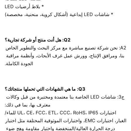
زاوية
الارتفاع: 170 درجة الخامس: 170 درجة
* بلاط أرضيات LED
المشاهدة
* شاشات LED إبداعية (أشكال كروية، منحنية، مخصصة)
درجة
الحرارة
-20 درجة مئوية ~ +50 درجة مئوية
التشغيلية
Q2: هل أنت منتج أو شركة تجارية؟
A2: نحن شركة تصنيع مباشرة مع مركز البحث والتطوير الخاص 
الرطوبة
10% ~ 90% ر
بنا، ومرافق الإنتاج، وورش عمل غرف الأبحاث، وأنظمة مراقبة 
التشغيلية
الجودة الكاملة.
Q3: ما هي الشهادات التي تحملها منتجاتك؟
ج3: شاشات LED الخاصة بنا معتمدة ومختبرة من قبل وكالات 
معترف بها، بما في ذلك:
اختبارات UL، CE، FCC، ETL، CCC، RoHS، IP65 للماء/
الغبار، اختبارات EMC، واختبارات الموثوقية المختلفة مثل اختبار 
درجة الحرارة العالية/المنخفضة واختبار مقاومة وهج ضوء 