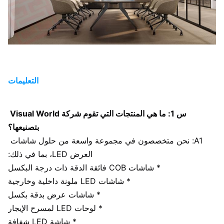
سطوع
شمعة في
شمعة في
شمعة
شمعة
المتر المربع
المتر المربع
المتر 
ماكس/
/100
330/110
280/95
196/65
متوسط ​​
واط/م²
واط/م²
واط/م²
واط/
الطاقة
التعليمات
تصنيف
الأمامي: IP65/الخلفي: lP30
IP
س 1: ما هي المنتجات التي تقوم شركة Visual World 
معدل
بتصنيعها؟
> 3840 هرتز
التحديث
A1: نحن متخصصون في مجموعة واسعة من حلول شاشات 
العرض LED، بما في ذلك:
نوع
واقفًا/موتينغ/معلقًا
* شاشات COB فائقة الدقة ذات درجة البكسل
التثبيت
* شاشات LED ملونة داخلية وخارجية
مقياس
* شاشات عرض بدقة بكسل
16 بت
رمادي
* لوحات LED لمسرح الإيجار
* شاشة LED شفافة