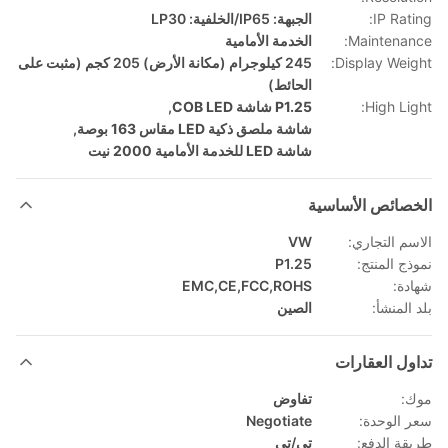
IP Rating:
الجبهة: IP65/الخلفية: LP30
Maintenance:
الخدمة الأمامية
Display Weight:
245 كيلوجرام (مكانة الأرض) 205 كجم (مثبت على
الحائط)
High Light:
P1.25 شاشة COB LED
,
شاشة ملصق ذكية LED مقاس 163 بوصة
,
شاشة LED للخدمة الأمامية 2000 نيت
الخصائص الأساسية
الاسم التجاري:
VW
نموذج المنتج:
P1.25
شهادة:
EMC,CE,FCC,ROHS
بلد المنشأ:
الصين
تداول العقارات
موك:
تفاوض
سعر الوحدة:
Negotiate
طريقة الدفع:
تي/تي