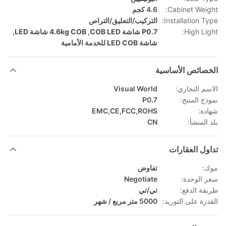
Cabinet Weight:
4.6 كجم
Installation Type:
التركيب/التعليق/التراص
High Light:
P0.7 شاشة COB LED
,
4.6kg COB شاشة LED
,
شاشة LED COB للخدمة الأمامية
الخصائص الأساسية
الاسم التجاري:
Visual World
نموذج المنتج:
P0.7
شهادة:
EMC,CE,FCC,ROHS
بلد المنشأ:
CN
تداول العقارات
موك:
تفاوض
سعر الوحدة:
Negotiate
طريقة الدفع:
تي/تي
القدرة على التوريد:
5000 متر مربع / شهر