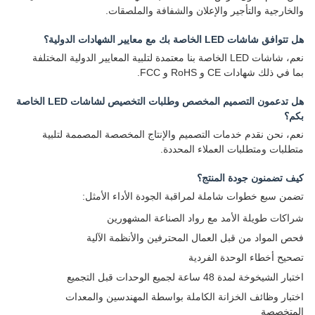
والخارجية والتأجير والإعلان والشفافة والملصقات.
هل تتوافق شاشات LED الخاصة بك مع معايير الشهادات الدولية؟
نعم، شاشات LED الخاصة بنا معتمدة لتلبية المعايير الدولية المختلفة
بما في ذلك شهادات CE و RoHS و FCC.
هل تدعمون التصميم المخصص وطلبات التخصيص لشاشات LED الخاصة
بكم؟
نعم، نحن نقدم خدمات التصميم والإنتاج المخصصة المصممة لتلبية
متطلبات ومتطلبات العملاء المحددة.
كيف تضمنون جودة المنتج؟
تضمن سبع خطوات شاملة لمراقبة الجودة الأداء الأمثل:
شراكات طويلة الأمد مع رواد الصناعة المشهورين
فحص المواد من قبل العمال المحترفين والأنظمة الآلية
تصحيح أخطاء الوحدة الفردية
اختبار الشيخوخة لمدة 48 ساعة لجميع الوحدات قبل التجميع
اختبار وظائف الخزانة الكاملة بواسطة المهندسين والمعدات
المتخصصة