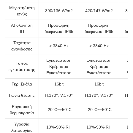
Μέγιστη/μέση
390/136 W/m2
420/147 W/m2
330
ισχύς
Αξιολόγηση
Προσωρινή
Προσωρινή
Πρ
ΙΠ
διαφάνεια: IP65
διαφάνεια: IP65
διαφ
Ταχύτητα
> 3840 Hz
> 3840 Hz
>
ανανέωσης
Εγκατάσταση
Εγκατάσταση
Εγ
Τύπος
Κρέμασμα
Κρέμασμα
Κ
εγκατάστασης
Εγκατάσταση
Εγκατάσταση
Εγ
Γκρι Σκάλα
16bit
16bit
Γωνία θέασης
H:170°; V:170°
H:170°; V:170°
H:17
Εργασιακή
-20°C~+50°C
-20°C~+50°C
-2
θερμοκρασία
Υγρασία
10%-90% RH
10%-90% RH
10
λειτουργίας