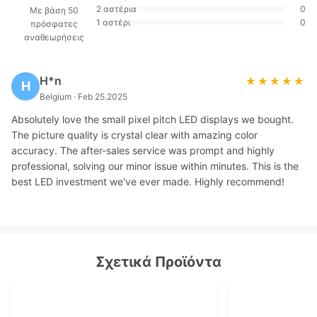
2 αστέρια
0
Με βάση 50
1 αστέρι
0
πρόσφατες
αναθεωρήσεις
H*n
★★★★★
★★★★★
H
Belgium · Feb 25.2025
Absolutely love the small pixel pitch LED displays we bought.
The picture quality is crystal clear with amazing color
accuracy. The after-sales service was prompt and highly
professional, solving our minor issue within minutes. This is the
best LED investment we've ever made. Highly recommend!
Σχετικά Προϊόντα