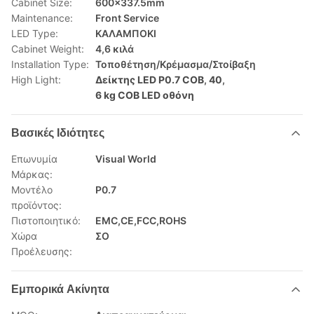
Cabinet Size:
600x337.5mm
Maintenance:
Front Service
LED Type:
ΚΑΛΑΜΠΟΚΙ
Cabinet Weight:
4,6 κιλά
Installation Type:
Τοποθέτηση/Κρέμασμα/Στοίβαξη
High Light:
Δείκτης LED P0.7 COB
,
40
,
6 kg COB LED οθόνη
Βασικές Ιδιότητες
Επωνυμία
Visual World
Μάρκας:
Μοντέλο
P0.7
προϊόντος:
Πιστοποιητικό:
EMC,CE,FCC,ROHS
Χώρα
ΣΟ
Προέλευσης:
Εμπορικά Ακίνητα