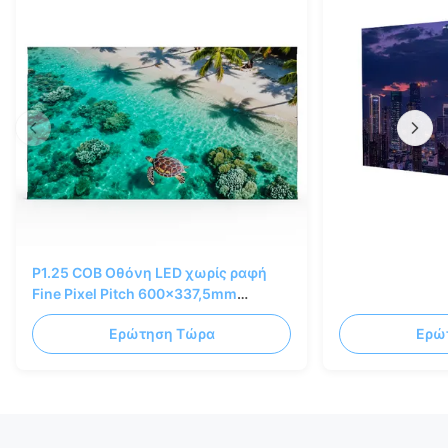
P1.25 COB Οθόνη LED χωρίς ραφή
Fine Pixel Pitch 600x337,5mm
Ντουλάπι AL με χύτευση
Ερώτηση Τώρα
Ερώ