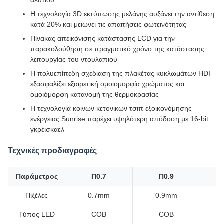
Η τεχνολογία 3D εκτύπωσης μελάνης αυξάνει την αντίθεση
κατά 20% και μειώνει τις απαιτήσεις φωτεινότητας
Πίνακας απεικόνισης κατάστασης LCD για την
παρακολούθηση σε πραγματικό χρόνο της κατάστασης
λειτουργίας του ντουλαπιού
Η πολυεπίπεδη σχεδίαση της πλακέτας κυκλωμάτων HDI
εξασφαλίζει εξαιρετική ομοιομορφία χρώματος και
ομοιόμορφη κατανομή της θερμοκρασίας
Η τεχνολογία κοινών κετονικών τσιπ εξοικονόμησης
ενέργειας Sunrise παρέχει υψηλότερη απόδοση με 16-bit
γκρέισκαελ
Τεχνικές προδιαγραφές
Παράμετρος
Π0.7
Π0.9
Πιξέλες
0.7mm
0.9mm
Τύπος LED
COB
COB