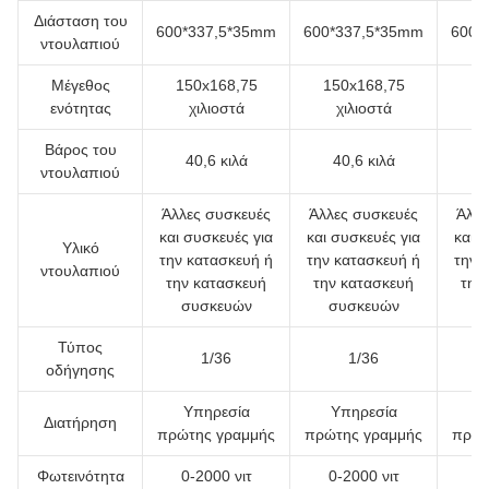
Διάσταση του
600*337,5*35mm
600*337,5*35mm
600*
ντουλαπιού
Μέγεθος
150x168,75
150x168,75
15
ενότητας
χιλιοστά
χιλιοστά
Βάρος του
40,6 κιλά
40,6 κιλά
4
ντουλαπιού
Άλλες συσκευές
Άλλες συσκευές
Άλλε
και συσκευές για
και συσκευές για
και 
Υλικό
την κατασκευή ή
την κατασκευή ή
την 
ντουλαπιού
την κατασκευή
την κατασκευή
την
συσκευών
συσκευών
σ
Τύπος
1/36
1/36
οδήγησης
Υπηρεσία
Υπηρεσία
Υ
Διατήρηση
πρώτης γραμμής
πρώτης γραμμής
πρώτ
Φωτεινότητα
0-2000 νιτ
0-2000 νιτ