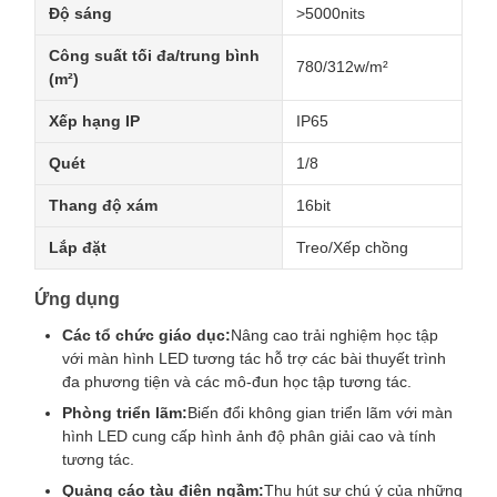
Độ sáng
>5000nits
Công suất tối đa/trung bình
780/312w/m²
(m²)
Xếp hạng IP
IP65
Quét
1/8
Thang độ xám
16bit
Lắp đặt
Treo/Xếp chồng
Ứng dụng
Các tổ chức giáo dục:
Nâng cao trải nghiệm học tập
với màn hình LED tương tác hỗ trợ các bài thuyết trình
đa phương tiện và các mô-đun học tập tương tác.
Phòng triển lãm:
Biến đổi không gian triển lãm với màn
hình LED cung cấp hình ảnh độ phân giải cao và tính
tương tác.
Quảng cáo tàu điện ngầm:
Thu hút sự chú ý của những