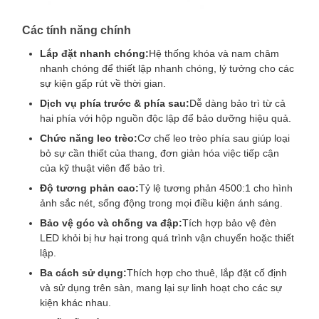
Các tính năng chính
Lắp đặt nhanh chóng:
Hệ thống khóa và nam châm
nhanh chóng để thiết lập nhanh chóng, lý tưởng cho các
sự kiện gấp rút về thời gian.
Dịch vụ phía trước & phía sau:
Dễ dàng bảo trì từ cả
hai phía với hộp nguồn độc lập để bảo dưỡng hiệu quả.
Chức năng leo trèo:
Cơ chế leo trèo phía sau giúp loại
bỏ sự cần thiết của thang, đơn giản hóa việc tiếp cận
của kỹ thuật viên để bảo trì.
Độ tương phản cao:
Tỷ lệ tương phản 4500:1 cho hình
ảnh sắc nét, sống động trong mọi điều kiện ánh sáng.
Bảo vệ góc và chống va đập:
Tích hợp bảo vệ đèn
LED khỏi bị hư hại trong quá trình vận chuyển hoặc thiết
lập.
Ba cách sử dụng:
Thích hợp cho thuê, lắp đặt cố định
và sử dụng trên sàn, mang lại sự linh hoạt cho các sự
kiện khác nhau.