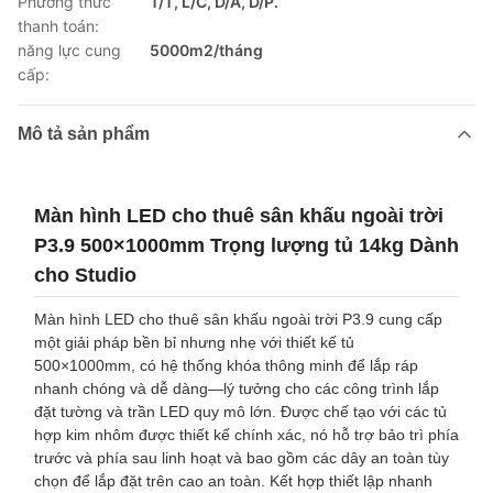
Phương thức
T/T, L/C, D/A, D/P.
thanh toán:
năng lực cung
5000m2/tháng
cấp:
Mô tả sản phẩm
Màn hình LED cho thuê sân khấu ngoài trời
P3.9 500×1000mm Trọng lượng tủ 14kg Dành
cho Studio
Màn hình LED cho thuê sân khấu ngoài trời P3.9 cung cấp
một giải pháp bền bỉ nhưng nhẹ với thiết kế tủ
500×1000mm, có hệ thống khóa thông minh để lắp ráp
nhanh chóng và dễ dàng—lý tưởng cho các công trình lắp
đặt tường và trần LED quy mô lớn. Được chế tạo với các tủ
hợp kim nhôm được thiết kế chính xác, nó hỗ trợ bảo trì phía
trước và phía sau linh hoạt và bao gồm các dây an toàn tùy
chọn để lắp đặt trên cao an toàn. Kết hợp thiết lập nhanh