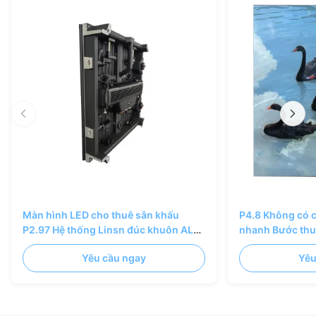
Màn hình LED cho thuê sân khấu
P4.8 Không có c
P2.97 Hệ thống Linsn đúc khuôn AL
nhanh Bước thu
500×500/1000mm
đúc AL Cabinet
Yêu cầu ngay
Yêu