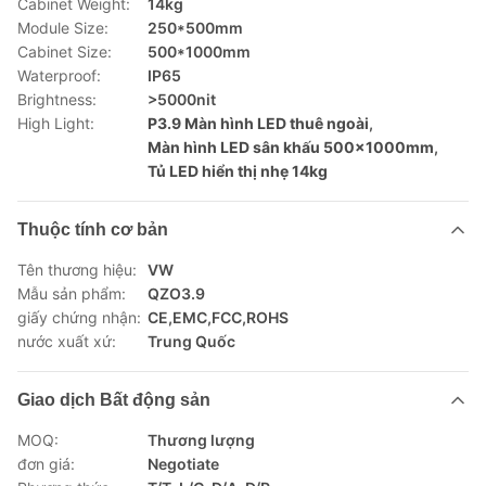
Cabinet Weight:
14kg
Module Size:
250*500mm
Cabinet Size:
500*1000mm
Waterproof:
IP65
Brightness:
>5000nit
High Light:
P3.9 Màn hình LED thuê ngoài
,
Màn hình LED sân khấu 500x1000mm
,
Tủ LED hiển thị nhẹ 14kg
Thuộc tính cơ bản
Tên thương hiệu:
VW
Mẫu sản phẩm:
QZO3.9
giấy chứng nhận:
CE,EMC,FCC,ROHS
nước xuất xứ:
Trung Quốc
Giao dịch Bất động sản
MOQ:
Thương lượng
đơn giá:
Negotiate