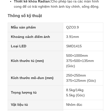
Thiết kế khóa Radian:
Cho phép tạo ra các màn hình
cong để có trải nghiệm hình ảnh tùy chỉnh, sống động.
Thông số kỹ thuật
Mẫu sản phẩm
QZO3.9
Khoảng cách điểm ảnh
3.91mm
Loại LED
SMD1415
500×1000mm
Kích thước tủ (mm)
375×500×135mm
(Góc)
250×250mm
Kích thước mô-đun (mm)
375×125mm (Góc)
8.5kg/14kg
Trọng lượng tủ
5.5kg (Góc)
Vật liệu tủ
Nhôm đúc