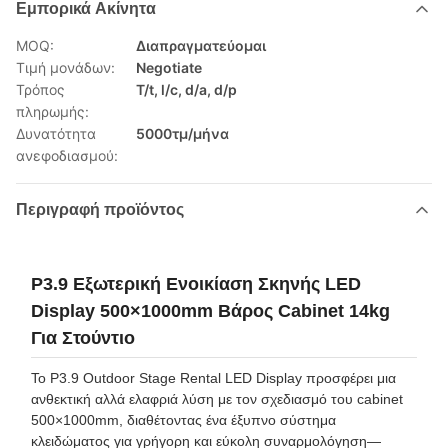
Εμπορικά Ακίνητα
MOQ:
Διαπραγματεύομαι
Τιμή μονάδων:
Negotiate
Τρόπος
T/t, l/c, d/a, d/p
πληρωμής:
Δυνατότητα
5000τμ/μήνα
ανεφοδιασμού:
Περιγραφή προϊόντος
P3.9 Εξωτερική Ενοικίαση Σκηνής LED
Display 500×1000mm Βάρος Cabinet 14kg
Για Στούντιο
Το P3.9 Outdoor Stage Rental LED Display προσφέρει μια
ανθεκτική αλλά ελαφριά λύση με τον σχεδιασμό του cabinet
500×1000mm, διαθέτοντας ένα έξυπνο σύστημα
κλειδώματος για γρήγορη και εύκολη συναρμολόγηση—