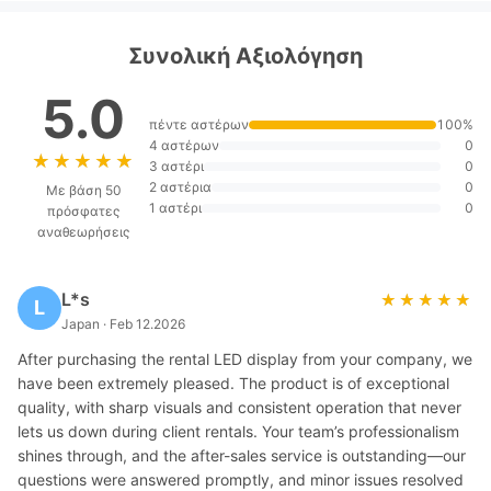
Συνολική Αξιολόγηση
5.0
πέντε αστέρων
100%
4 αστέρων
0
★★★★★
★★★★★
3 αστέρι
0
2 αστέρια
0
Με βάση 50
1 αστέρι
0
πρόσφατες
αναθεωρήσεις
L*s
★★★★★
★★★★★
L
Japan · Feb 12.2026
After purchasing the rental LED display from your company, we
have been extremely pleased. The product is of exceptional
quality, with sharp visuals and consistent operation that never
lets us down during client rentals. Your team’s professionalism
shines through, and the after-sales service is outstanding—our
questions were answered promptly, and minor issues resolved