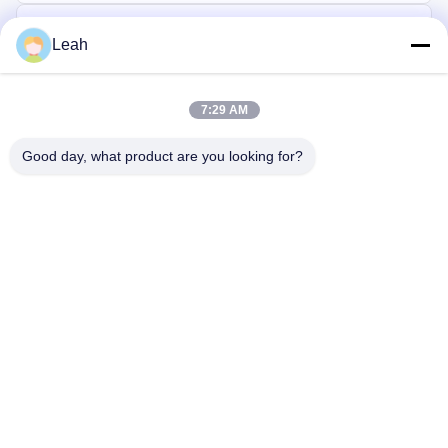
Leah
7:29 AM
Good day, what product are you looking for?
Στέλνω
σπίτι
Προϊόντα
βίντεο
Περίπου εμείς
Γύρος εργοστασίων
Ποιοτικός έλεγχος
Μας ελάτε σε επαφή με
Ζητήστε ένα απόσπασμα
Ιστολόγιο