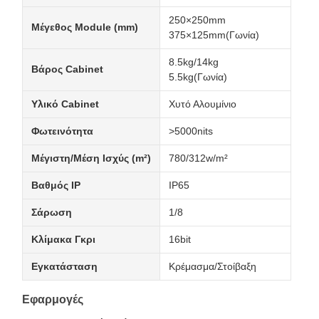
250×250mm
Μέγεθος Module (mm)
375×125mm(Γωνία)
8.5kg/14kg
Βάρος Cabinet
5.5kg(Γωνία)
Υλικό Cabinet
Χυτό Αλουμίνιο
Φωτεινότητα
>5000nits
Μέγιστη/Μέση Ισχύς (m²)
780/312w/m²
Βαθμός IP
IP65
Σάρωση
1/8
Κλίμακα Γκρι
16bit
Εγκατάσταση
Κρέμασμα/Στοίβαξη
Εφαρμογές