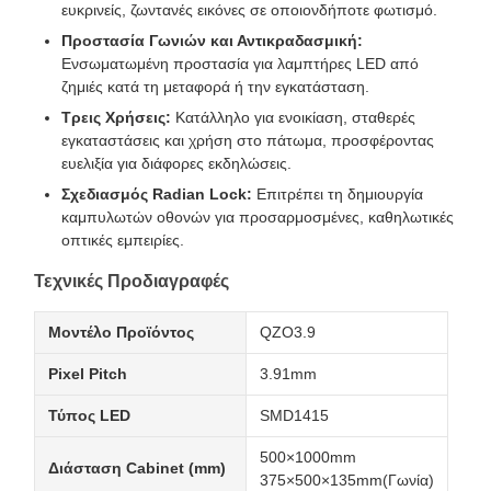
ευκρινείς, ζωντανές εικόνες σε οποιονδήποτε φωτισμό.
Προστασία Γωνιών και Αντικραδασμική:
Ενσωματωμένη προστασία για λαμπτήρες LED από
ζημιές κατά τη μεταφορά ή την εγκατάσταση.
Τρεις Χρήσεις:
Κατάλληλο για ενοικίαση, σταθερές
εγκαταστάσεις και χρήση στο πάτωμα, προσφέροντας
ευελιξία για διάφορες εκδηλώσεις.
Σχεδιασμός Radian Lock:
Επιτρέπει τη δημιουργία
καμπυλωτών οθονών για προσαρμοσμένες, καθηλωτικές
οπτικές εμπειρίες.
Τεχνικές Προδιαγραφές
Μοντέλο Προϊόντος
QZO3.9
Pixel Pitch
3.91mm
Τύπος LED
SMD1415
500×1000mm
Διάσταση Cabinet (mm)
375×500×135mm(Γωνία)