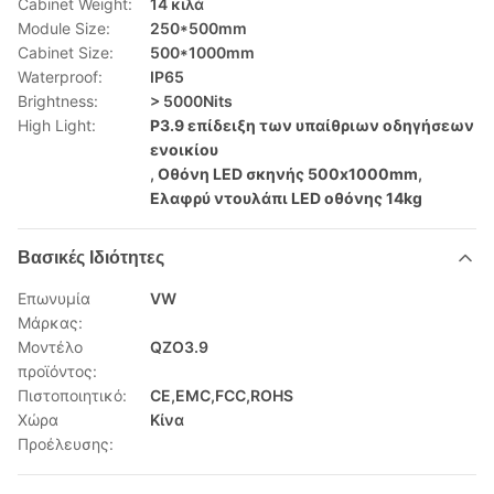
Cabinet Weight:
14 κιλά
Module Size:
250*500mm
Cabinet Size:
500*1000mm
Waterproof:
IP65
Brightness:
> 5000Nits
High Light:
P3.9 επίδειξη των υπαίθριων οδηγήσεων
ενοικίου
,
Οθόνη LED σκηνής 500x1000mm
,
Ελαφρύ ντουλάπι LED οθόνης 14kg
Βασικές Ιδιότητες
Επωνυμία
VW
Μάρκας:
Μοντέλο
QZO3.9
προϊόντος:
Πιστοποιητικό:
CE,EMC,FCC,ROHS
Χώρα
Κίνα
Προέλευσης: