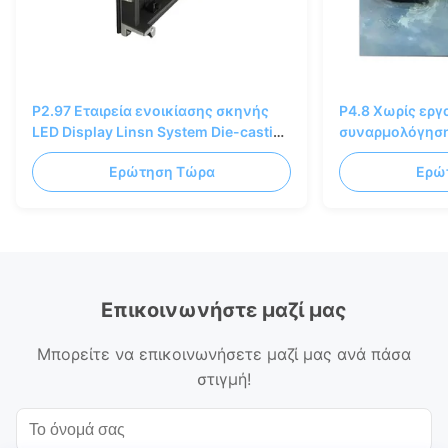
P2.97 Εταιρεία ενοικίασης σκηνής
P4.8 Χωρίς εργ
LED Display Linsn System Die-casting
συναρμολόγηση
AL 500×500/1000mm
οθόνης LED
Ερώτηση Τώρα
Ερώ
Επικοινωνήστε μαζί μας
Μπορείτε να επικοινωνήσετε μαζί μας ανά πάσα
στιγμή!