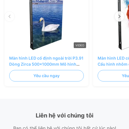
VIDEO
Màn hình LED cố định ngoài trời P3.91
Màn hình LED cố
Dòng Zirca 500x1000mm Mô hình
Cấu hình nhôm 
sáng tạo ngoài trời
500x1000mm 1
Yêu cầu ngay
Yêu
Liên hệ với chúng tôi
Bạn có thể liên hệ với chúng tôi bất cứ lúc nào!