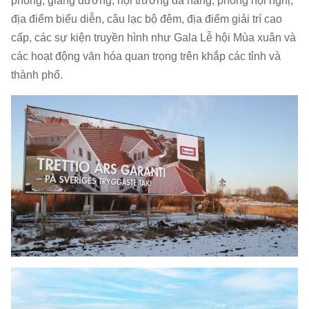
phòng, giảng đường, hội trường đa năng, phòng hội nghị,
Vật liệu
Khung nhôm
địa điểm biểu diễn, câu lạc bộ đêm, địa điểm giải trí cao
tủ:
cấp, các sự kiện truyền hình như Gala Lễ hội Mùa xuân và
các hoạt động văn hóa quan trọng trên khắp các tỉnh và
Độ
1000nits
1000nits
5000nits
550
thành phố.
sáng:
Công
suất tối
2
560/196w/m
660/
đa/trung
bình:
Bảo trì:
Bảo trì phía trước
Môi
Trong nhà
Ngo
trường:
Xếp
Mặt trước: IP20 Mặt
Mặt trước: IP
hạng IP:
sau: IP20