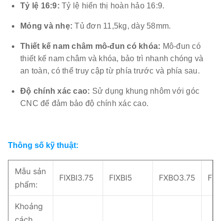
Tỷ lệ 16:9
:
Tỷ lệ hiển thị hoàn hảo 16:9.
Mỏng và nhẹ:
Tủ đơn 11,5kg, dày 58mm.
Thiết kế nam châm mô-đun có khóa:
Mô-đun có
thiết kế nam châm và khóa, bảo trì nhanh chóng và
an toàn, có thể truy cập từ phía trước và phía sau.
Độ chính xác cao:
Sử dụng khung nhôm với góc
CNC để đảm bảo độ chính xác cao.
Thông số kỹ thuật:
Mẫu sản
FIXBI3.75
FIXBI5
FXBO3.75
FX
phẩm:
Khoảng
cách