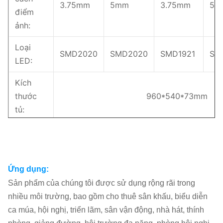
3.75mm
5mm
3.75mm
5m
điểm
ảnh:
Loại
SMD2020
SMD2020
SMD1921
SM
LED:
Kích
thước
960*540*73mm
tủ:
Kích
thước
480*270mm
mô-đun:
Ứng dụng:
Trọng
Sản phẩm của chúng tôi được sử dụng rộng rãi trong
lượng
12.5kg
1
nhiều môi trường, bao gồm cho thuê sân khấu, biểu diễn
tủ:
ca múa, hội nghị, triển lãm, sân vận động, nhà hát, thính