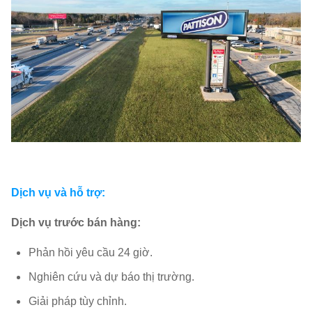
Tần số
làm
＞1920Hz
tươi:
Loại cài
Gắn/Treo
đặt:
Thang
14bit
độ xám:
Góc
H:140°；V:140°
Dịch vụ và hỗ trợ:
nhìn:
Dịch vụ trước bán hàng:
Nhiệt độ
hoạt
-20℃~+60℃
Phản hồi yêu cầu 24 giờ.
động:
Nghiên cứu và dự báo thị trường.
Độ ẩm
Giải pháp tùy chỉnh.