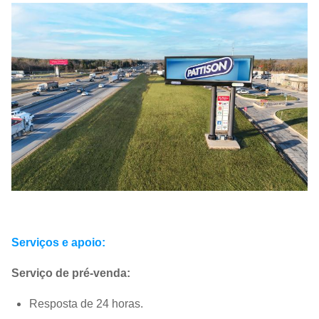
H:140°; V:14
visão:
Temperatura
-20°C~+60°
operacional:
Humidade de
10% a 90% 
funcionamento:
Serviços e apoio:
Serviço de pré-venda:
Resposta de 24 horas.