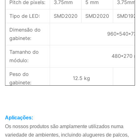
Pitch de pixels:
3.75mm
5 mm
3.75mm
Tipo de LED:
SMD2020
SMD2020
SMD1921
Dimensão do
960*540*73
gabinete:
Tamanho do
480*270 m
módulo:
Peso do
12.5 kg
gabinete:
Material do
Profil de alum
gabinete:
Aplicações:
Brilho:
1000nits
1000nits
5000nits
Os nossos produtos são amplamente utilizados numa
Potência
variedade de ambientes, incluindo alugueres de palcos,
2
560/196w/m