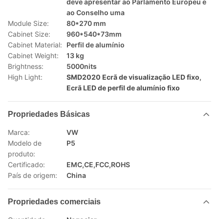
deve apresentar ao Parlamento Europeu e
ao Conselho uma
Module Size:
80*270 mm
Cabinet Size:
960*540*73mm
Cabinet Material:
Perfil de alumínio
Cabinet Weight:
13 kg
Brightness:
5000nits
High Light:
SMD2020 Ecrã de visualização LED fixo
,
Ecrã LED de perfil de alumínio fixo
Propriedades Básicas
Marca:
VW
Modelo de
P5
produto:
Certificado:
EMC,CE,FCC,ROHS
País de origem:
China
Propriedades comerciais