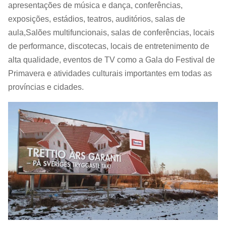
máxima/média
apresentações de música e dança, conferências,
exposições, estádios, teatros, auditórios, salas de
Manutenção:
Manutenção da 
aula,Salões multifuncionais, salas de conferências, locais
Meio
de performance, discotecas, locais de entretenimento de
Em ambientes internos
Ambiente:
alta qualidade, eventos de TV como a Gala do Festival de
Primavera e atividades culturais importantes em todas as
Classificação
Frente: IP20 Atrás:
províncias e cidades.
Frent
IP:
IP20
Taxa de
> 1920 Hz
atualização:
Tipo de
Instalação/pend
instalação:
Escala
14 bits
cinzenta:
Ângulo de