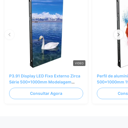
VIDEO
P3.91 Display LED Fixo Externo Zirca
Perfil de alumín
Série 500x1000mm Modelagem
500x1000mm 19,
Criativa Externa
da exposição de
Consultar Agora
Cons
P3.91