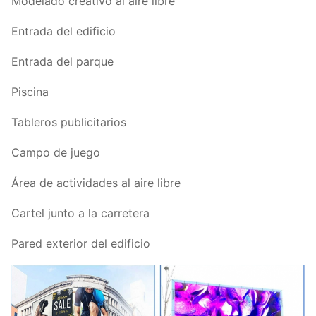
Modelado creativo al aire libre
Mantenimiento
trasero
Entrada del edificio
Peso del gabinete:
38 kg de peso
Entrada del parque
Material del gabinete:
Acero
Piscina
Tipo de conducción:
¿Qué es esto?
Tableros publicitarios
Brillo:
5500 nidos
Campo de juego
Potencia máxima/media:
800/280 W/m2
Área de actividades al aire libre
Medio ambiente:
En exteriores
Cartel junto a la carretera
Protección
Clasificación IP:
Pared exterior del edificio
IP65
Tasa de actualización:
>1920 Hz
El montaje