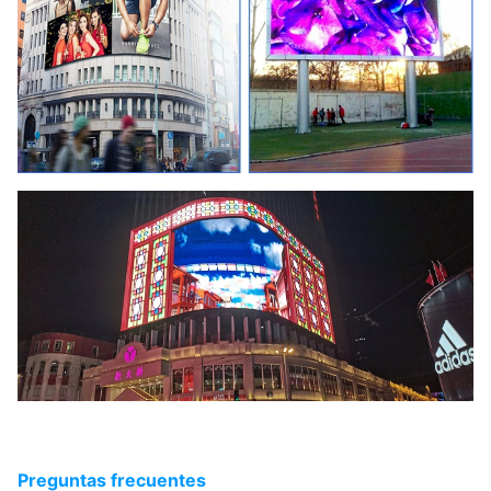
Tipo de instalación:
- ¿Qué estás
haciendo?
Escala gris:
14 bits
Ángulo de visión:
H:140°; V:120°
Temperatura de
En exteriores
funcionamiento:
Humedad de
10% a 90% de
funcionamiento:
HRC
Preguntas frecuentes