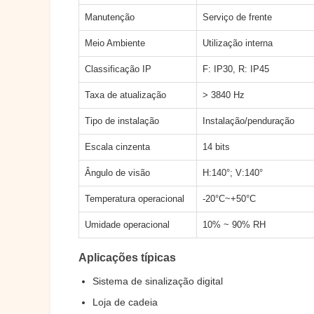
Manutenção
Serviço de frente
Meio Ambiente
Utilização interna
Classificação IP
F: IP30, R: IP45
Taxa de atualização
> 3840 Hz
Tipo de instalação
Instalação/penduração
Escala cinzenta
14 bits
Ângulo de visão
H:140°; V:140°
Temperatura operacional
-20°C~+50°C
Umidade operacional
10% ~ 90% RH
Aplicações típicas
Sistema de sinalização digital
Loja de cadeia