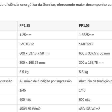
 de eficiência energética da Sunrise, oferecendo maior desempenho com
FP1.25
FP1.56
1.25mm
1.5625mm
SMD1212
SMD1212
600 x 337,5 x 58 mm
600 x 337,5 x 58 mm
300 x 168,75 mm
300 x 168,75 mm
5.5 kg
5.5 kg
impressão
Alumínio de fundição por impressão
Alumínio de fundição 
1/45
1/48
600 nits
600 nits
450/135 W/m2
450/135 W/m2