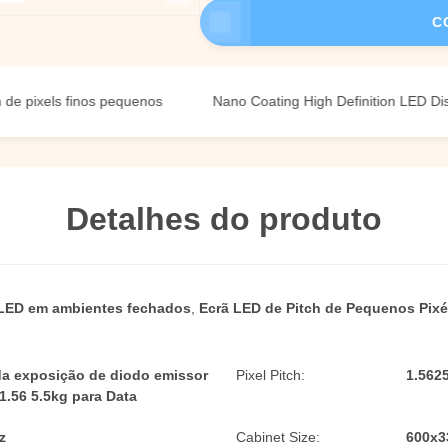
C
els finos pequenos
Nano Coating High Definition LED Display (E
Detalhes do produto
 LED em ambientes fechados
,
Ecrã LED de Pitch de Pequenos Pixé
da exposição de diodo emissor
Pixel Pitch:
1.56
1.56 5.5kg para Data
z
Cabinet Size:
600x3