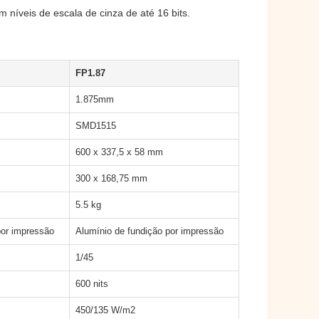
 níveis de escala de cinza de até 16 bits.
FP1.87
1.875mm
SMD1515
600 x 337,5 x 58 mm
300 x 168,75 mm
5.5 kg
por impressão
Alumínio de fundição por impressão
1/45
600 nits
450/135 W/m2