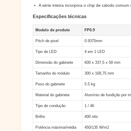
A série inteira incorpora o chip de cátodo comum
Especificações técnicas
Modelo de produto
FP0.9
Pitch de pixel
0.9375mm
Tipo de LED
4 em 1 LED
Dimensão do gabinete
600 x 337,5 x 58 mm
Tamanho do módulo
300 x 168,75 mm
Peso do gabinete
5.5 kg
Material do gabinete
Alumínio de fundição por 
Tipo de condução
1 / 46
Brilho
400 nits
Potência máxima/média
450/135 W/m2