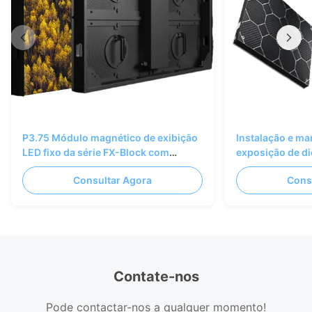
P3.75 Módulo magnético de exibição
Instalação e ma
LED fixo da série FX-Block com
exposição de di
conceção de fechadura para
fixa exterior da
Consultar Agora
Cons
interiores
Contate-nos
Pode contactar-nos a qualquer momento!