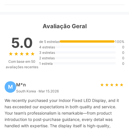
Avaliação Geral
5.0
de 5 estrelas
100%
4 estrelas
0
3 estrelas
0
★★★★★
★★★★★
2 estrelas
0
Com base em 50
1 estrela
0
avaliações recentes
M*n
★★★★★
★★★★★
M
South Korea · Mar 15.2026
We recently purchased your Indoor Fixed LED Display, and it
has exceeded our expectations in both quality and service.
Your team’s professionalism is remarkable—from product
introduction to post-purchase guidance, every detail was
handled with expertise. The display itself is high-quality,